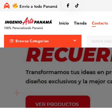
S
Envío a todo Panamá
a
l
Inicio
Tienda
Contacto
t
100% Personalizado Panamá
a
r
B
Browse Categories
a
u
l
s
c
c
o
a
n
r
t
:
e
n
i
d
o