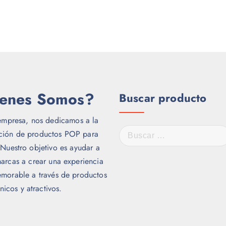
enes Somos?
Buscar producto
empresa, nos dedicamos a la
B
ación de productos POP para
u
 Nuestro objetivo es ayudar a
s
arcas a crear una experiencia
c
morable a través de productos
a
nicos y atractivos.
r
: