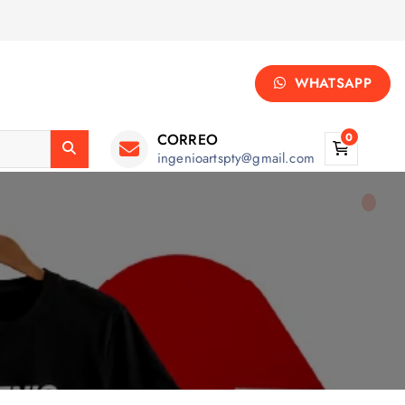
WHATSAPP
CORREO
0
ingenioartspty@gmail.com