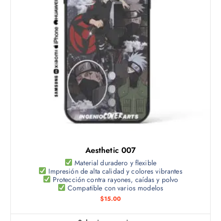
u
L
a
c
a
p
t
s
á
o
o
g
t
p
i
i
c
n
e
i
a
n
o
d
e
n
e
m
e
p
ú
s
r
l
s
o
t
e
d
Aesthetic 007
i
p
u
p
Material duradero y flexible
u
c
Impresión de alta calidad y colores vibrantes
l
e
Protección contra rayones, caídas y polvo
t
e
Compatible con varios modelos
d
o
s
$
15.00
e
v
n
a