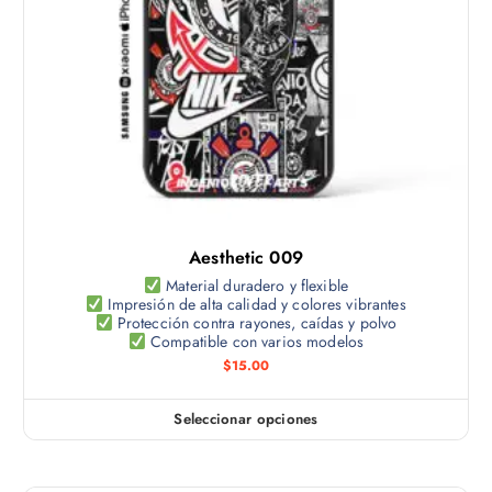
o
o
g
t
p
i
i
c
n
e
i
a
n
o
d
e
n
e
m
e
p
ú
s
r
l
s
o
t
e
d
Aesthetic 009
i
p
u
p
Material duradero y flexible
u
c
Impresión de alta calidad y colores vibrantes
l
e
Protección contra rayones, caídas y polvo
t
e
Compatible con varios modelos
d
o
s
$
15.00
e
v
n
a
e
Seleccionar opciones
E
r
l
s
i
e
t
a