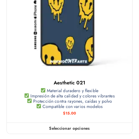
p
t
s
á
o
o
g
t
p
i
i
c
n
e
i
a
n
o
d
e
n
e
m
e
p
ú
s
r
l
s
o
t
e
d
Aesthetic 021
i
p
u
p
Material duradero y flexible
u
c
Impresión de alta calidad y colores vibrantes
l
e
Protección contra rayones, caídas y polvo
t
e
Compatible con varios modelos
d
o
s
$
15.00
e
v
n
a
e
Seleccionar opciones
E
r
l
s