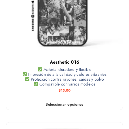
g
t
p
i
i
c
n
e
i
a
n
o
d
e
n
e
m
e
p
ú
s
r
l
s
o
t
e
d
Aesthetic 016
i
p
u
p
Material duradero y flexible
u
c
Impresión de alta calidad y colores vibrantes
l
e
Protección contra rayones, caídas y polvo
t
e
Compatible con varios modelos
d
o
s
$
15.00
e
v
n
a
e
Seleccionar opciones
E
r
l
s
i
e
t
a
g
e