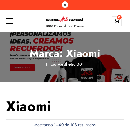
S
a
l
0
t
100% Personalizado Panamá
a
r
a
Marca:
Xiaomi
l
c
o
Inicio
Aesthetic 001
n
t
e
n
i
Xiaomi
d
o
Mostrando 1–40 de 103 resultados