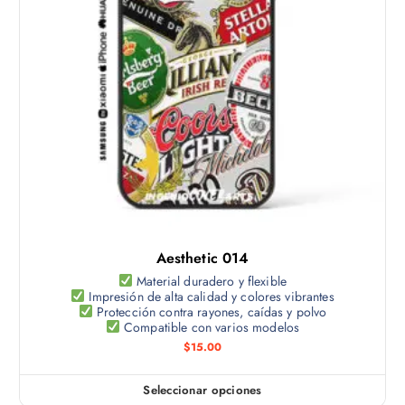
a
c
a
p
t
s
á
o
o
g
t
p
i
i
c
n
e
i
a
n
o
d
e
n
e
m
e
p
ú
s
r
l
s
o
t
e
d
Aesthetic 014
i
p
u
p
Material duradero y flexible
u
c
Impresión de alta calidad y colores vibrantes
l
e
Protección contra rayones, caídas y polvo
t
e
Compatible con varios modelos
d
o
s
$
15.00
e
v
n
a
e
Seleccionar opciones
E