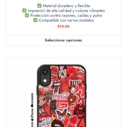
p
p
Material duradero y flexible
u
Impresión de alta calidad y colores vibrantes
l
e
Protección contra rayones, caídas y polvo
e
Compatible con varios modelos
d
s
$
15.00
e
v
n
a
e
Seleccionar opciones
E
r
l
s
i
e
t
a
g
e
n
i
p
t
r
r
e
e
o
s
n
d
.
l
u
L
a
c
a
p
t
s
á
o
o
g
t
p
i