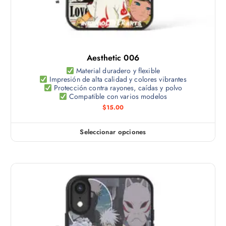
e
n
e
m
e
p
ú
s
r
l
s
o
t
e
d
Aesthetic 006
i
p
u
p
Material duradero y flexible
u
c
Impresión de alta calidad y colores vibrantes
l
e
Protección contra rayones, caídas y polvo
t
e
Compatible con varios modelos
d
o
s
$
15.00
e
v
n
a
e
Seleccionar opciones
E
r
l
s
i
e
t
a
g
e
n
i
p
t
r
r
e
e
o
s
n
d
.
l