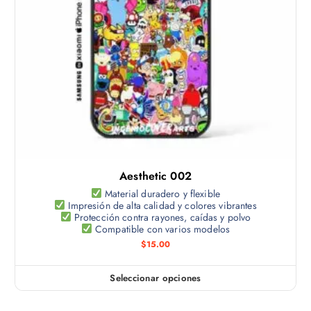
t
o
t
i
e
n
e
m
ú
l
t
Aesthetic 002
i
p
Material duradero y flexible
Impresión de alta calidad y colores vibrantes
l
Protección contra rayones, caídas y polvo
e
Compatible con varios modelos
s
$
15.00
v
a
Seleccionar opciones
E
r
s
i