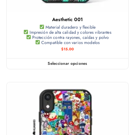
Aesthetic 001
Material duradero y flexible
Impresión de alta calidad y colores vibrantes
Protección contra rayones, caídas y polvo
Compatible con varios modelos
$
15.00
Seleccionar opciones
E
s
t
e
p
r
o
d
u
c