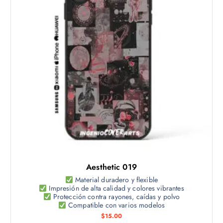
n
d
.
l
u
L
a
c
a
p
t
s
á
o
o
g
t
p
i
i
c
n
e
i
a
n
o
d
e
n
e
m
e
p
ú
s
r
l
s
o
t
e
d
Aesthetic 019
i
p
u
p
Material duradero y flexible
u
c
Impresión de alta calidad y colores vibrantes
l
e
Protección contra rayones, caídas y polvo
t
e
Compatible con varios modelos
d
o
s
$
15.00
e