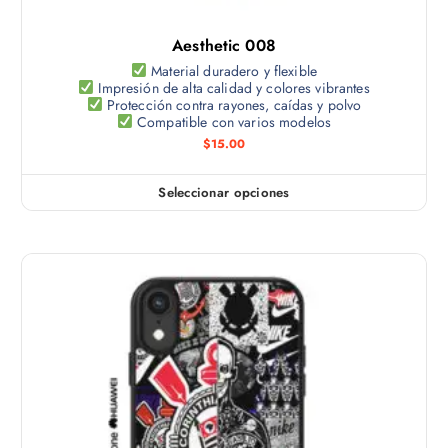
l
s
o
t
e
d
Aesthetic 008
i
p
u
p
Material duradero y flexible
u
c
Impresión de alta calidad y colores vibrantes
l
e
Protección contra rayones, caídas y polvo
t
e
Compatible con varios modelos
d
o
s
$
15.00
e
v
n
a
e
Seleccionar opciones
E
r
l
s
i
e
t
a
g
e
n
i
p
t
r
r
e
e
o
s
n
d
.
l
u
L
a
c
a
p
t
s
á