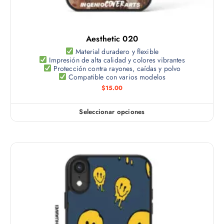
p
ú
s
r
l
s
o
t
e
d
Aesthetic 020
i
p
u
p
Material duradero y flexible
u
c
Impresión de alta calidad y colores vibrantes
l
e
Protección contra rayones, caídas y polvo
t
e
Compatible con varios modelos
d
o
s
$
15.00
e
v
n
a
e
Seleccionar opciones
E
r
l
s
i
e
t
a
g
e
n
i
p
t
r
r
e
e
o
s
n
d
.
l
u
L
a
c
a