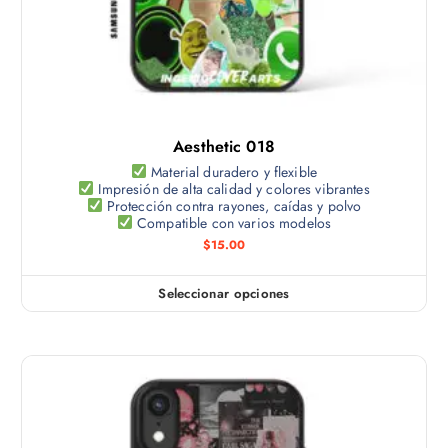
a
n
o
d
e
n
e
m
e
p
ú
s
r
l
s
o
t
e
d
Aesthetic 018
i
p
u
p
Material duradero y flexible
u
c
Impresión de alta calidad y colores vibrantes
l
e
Protección contra rayones, caídas y polvo
t
e
Compatible con varios modelos
d
o
s
$
15.00
e
v
n
a
e
Seleccionar opciones
E
r
l
s
i
e
t
a
g
e
n
i
p
t
r
r
e
e
o
s