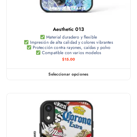
m
e
p
ú
s
r
l
s
o
t
e
d
Aesthetic 013
i
p
u
p
Material duradero y flexible
u
c
Impresión de alta calidad y colores vibrantes
l
e
Protección contra rayones, caídas y polvo
t
e
Compatible con varios modelos
d
o
s
$
15.00
e
v
n
a
e
Seleccionar opciones
E
r
l
s
i
e
t
a
g
e
n
i
p
t
r
r
e
e
o
s
n
d
.
l
u
L