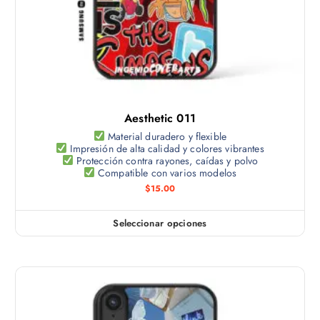
e
i
a
n
o
d
e
n
e
m
e
p
ú
s
r
l
s
o
t
e
d
Aesthetic 011
i
p
u
p
Material duradero y flexible
u
c
Impresión de alta calidad y colores vibrantes
l
e
Protección contra rayones, caídas y polvo
t
e
Compatible con varios modelos
d
o
s
$
15.00
e
v
n
a
e
Seleccionar opciones
E
r
l
s
i
e
t
a
g
e
n
i
p
t
r
r
e