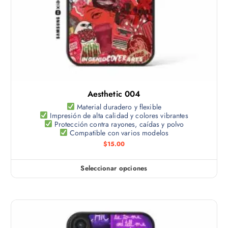
i
c
n
e
i
a
n
o
d
e
n
e
m
e
p
ú
s
r
l
s
o
t
e
d
Aesthetic 004
i
p
u
p
Material duradero y flexible
u
c
Impresión de alta calidad y colores vibrantes
l
e
Protección contra rayones, caídas y polvo
t
e
Compatible con varios modelos
d
o
s
$
15.00
e
v
n
a
e
Seleccionar opciones
E
r
l
s
i
e
t
a
g
e
n
i
p
t
r