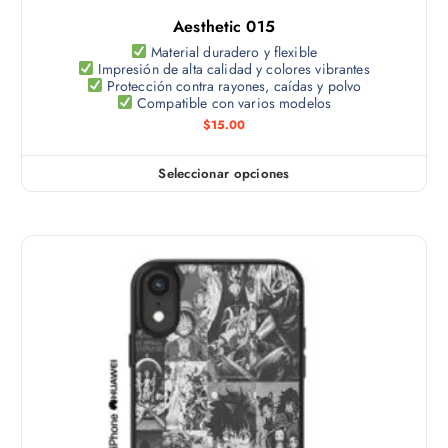
t
e
d
Aesthetic 015
i
p
u
p
Material duradero y flexible
u
c
Impresión de alta calidad y colores vibrantes
l
e
Protección contra rayones, caídas y polvo
t
e
Compatible con varios modelos
d
o
s
$
15.00
e
v
n
a
e
Seleccionar opciones
E
r
l
s
i
e
t
a
g
e
n
i
p
t
r
r
e
e
o
s
n
d
.
l
u
L
a
c
a
p
t
s
á
o
o