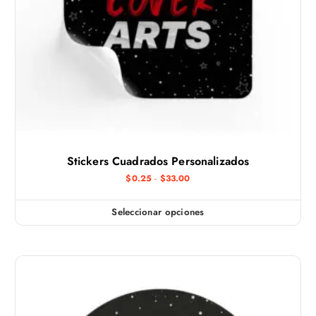
Stickers Cuadrados Personalizados
R
$
0.25
-
$
33.00
a
n
g
Seleccionar opciones
E
o
d
s
e
t
p
r
e
e
c
p
i
r
o
s