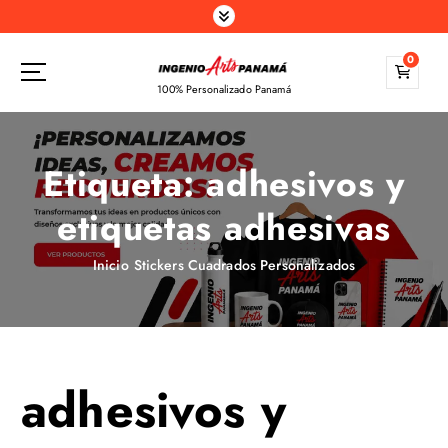
S
a
l
0
t
100% Personalizado Panamá
a
r
a
Etiqueta:
adhesivos y
l
c
etiquetas adhesivas
o
n
t
Inicio
Stickers Cuadrados Personalizados
e
n
i
d
o
adhesivos y