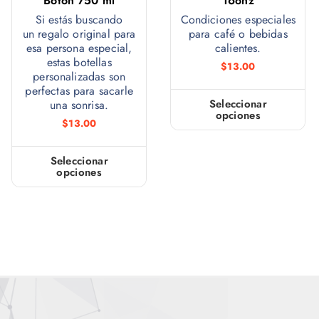
Botón 750 ml
16onz
Si estás buscando
Condiciones especiales
un regalo original para
para café o bebidas
esa persona especial,
calientes.
estas botellas
$
13.00
personalizadas son
perfectas para sacarle
Seleccionar
una sonrisa.
opciones
E
$
13.00
s
t
Seleccionar
opciones
E
e
s
p
t
r
e
o
p
d
r
u
o
c
d
t