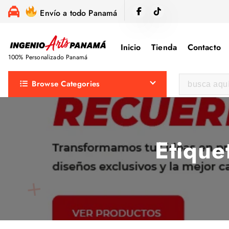
S
Envío a todo Panamá
a
l
Inicio
Tienda
Contacto
t
100% Personalizado Panamá
a
r
B
Browse Categories
a
u
l
s
c
c
o
a
Etique
n
r
t
:
e
n
i
d
o