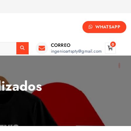
WHATSAPP
CORREO
0
ingenioartspty@gmail.com
lizados