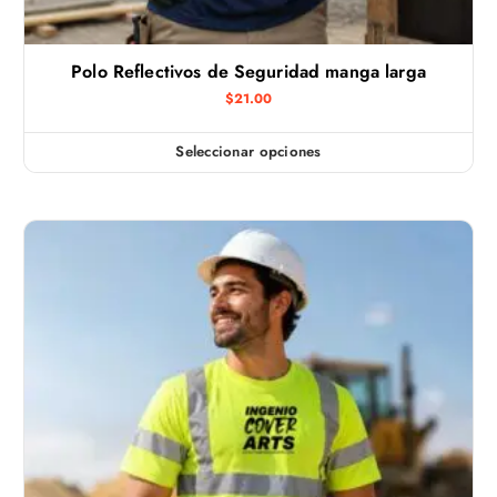
Polo Reflectivos de Seguridad manga larga
$
21.00
Seleccionar opciones
E
s
t
e
p
r
o
d
u
c
t
o
t
i