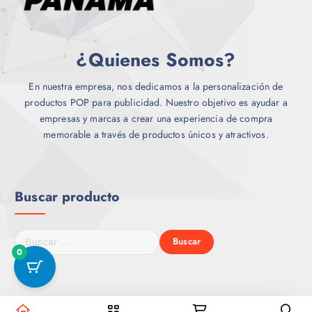
n
a
l
s
a
o
¿Quienes Somos?
p
p
á
c
En nuestra empresa, nos dedicamos a la personalización de
g
i
productos POP para publicidad. Nuestro objetivo es ayudar a
i
o
empresas y marcas a crear una experiencia de compra
n
n
memorable a través de productos únicos y atractivos.
a
e
d
s
e
s
p
e
Buscar producto
r
p
o
u
d
B
e
u
u
0
d
c
s
e
t
c
n
o
a
e