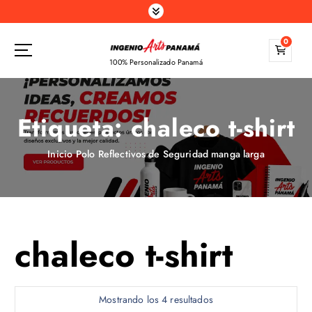
S
a
l
0
t
100% Personalizado Panamá
a
r
a
Etiqueta:
chaleco t-shirt
l
c
o
Inicio
Polo Reflectivos de Seguridad manga larga
n
t
e
n
i
chaleco t-shirt
d
o
Mostrando los 4 resultados