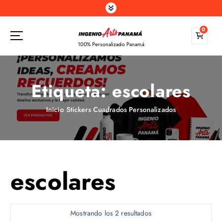
S
a
l
0
t
100% Personalizado Panamá
a
r
a
Etiqueta:
escolares
l
c
o
Inicio
Stickers Cuadrados Personalizados
n
t
e
n
i
escolares
d
o
Mostrando los 2 resultados