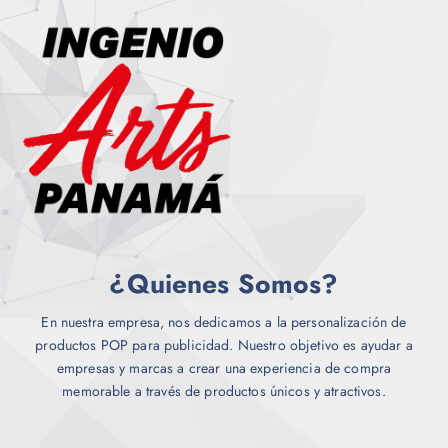
r
e
i
n
a
e
n
l
t
e
e
g
s
i
.
r
L
e
a
n
s
l
o
¿Quienes Somos?
a
p
p
c
á
En nuestra empresa, nos dedicamos a la personalización de
i
g
productos POP para publicidad. Nuestro objetivo es ayudar a
o
i
empresas y marcas a crear una experiencia de compra
n
n
memorable a través de productos únicos y atractivos.
e
a
s
d
s