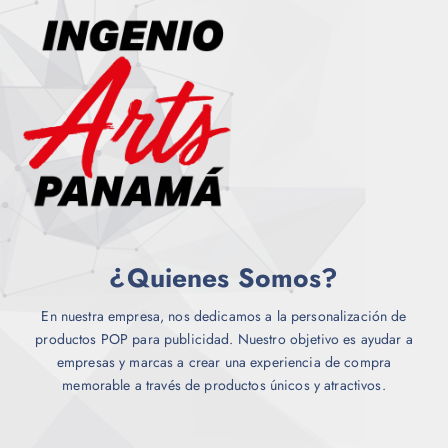
r
u
e
i
c
n
a
t
e
n
o
l
t
e
e
g
s
i
.
r
L
e
a
n
s
l
o
¿Quienes Somos?
a
p
p
c
á
En nuestra empresa, nos dedicamos a la personalización de
i
g
productos POP para publicidad. Nuestro objetivo es ayudar a
o
i
empresas y marcas a crear una experiencia de compra
n
n
memorable a través de productos únicos y atractivos.
e
a
s
d
s