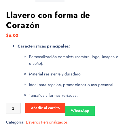
Llavero con forma de
Corazón
$
6.00
Características principales:
Personalización completa (nombre, logo, imagen o
diseño).
Material resistente y duradero.
Ideal para regalos, promociones o uso personal.
Tamaños y formas variadas.
Llavero con forma de Corazón cantidad
Añadir al carrito
WhatsApp
Categoría:
Llaveros Personalizados