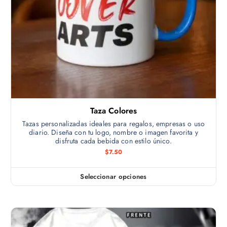
Taza Colores
Tazas personalizadas ideales para regalos, empresas o uso
diario. Diseña con tu logo, nombre o imagen favorita y
disfruta cada bebida con estilo único.
$
7.50
Seleccionar opciones
E
s
t
e