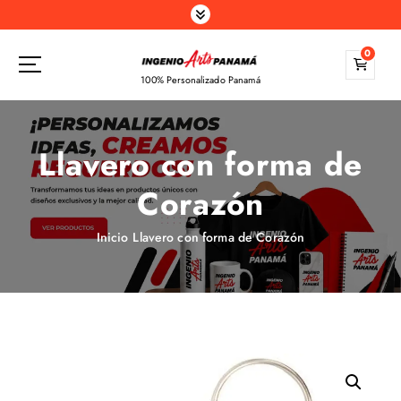
S
a
l
0
t
100% Personalizado Panamá
a
r
a
Llavero con forma de
l
c
Corazón
o
n
t
Inicio
Llavero con forma de Corazón
e
n
i
d
o