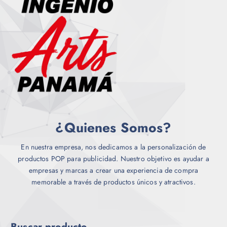
i
c
n
a
t
e
n
o
l
t
e
e
g
s
i
.
r
L
e
a
n
s
l
o
¿Quienes Somos?
a
p
p
c
á
En nuestra empresa, nos dedicamos a la personalización de
i
g
productos POP para publicidad. Nuestro objetivo es ayudar a
o
i
empresas y marcas a crear una experiencia de compra
n
n
memorable a través de productos únicos y atractivos.
e
a
s
d
s
e
e
Buscar producto