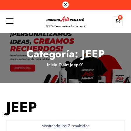
S
a
l
0
t
100% Personalizado Panamá
a
r
a
Categoría:
JEEP
l
c
o
Inicio
Tshirt Jeep-01
n
t
e
n
i
JEEP
d
o
Mostrando los 2 resultados