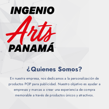
r
e
i
n
a
e
n
l
t
e
e
g
s
i
.
r
L
e
a
n
s
l
o
¿Quienes Somos?
a
p
p
c
á
En nuestra empresa, nos dedicamos a la personalización de
i
g
productos POP para publicidad. Nuestro objetivo es ayudar a
o
i
empresas y marcas a crear una experiencia de compra
n
n
memorable a través de productos únicos y atractivos.
e
a
s
d
s