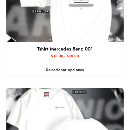
Tshirt Mercedes Benz 001
R
$
15.00
-
$
18.00
a
n
g
Seleccionar opciones
E
o
d
s
e
t
p
r
e
e
c
p
i
r
o
s
o
:
d
d
e
u
s