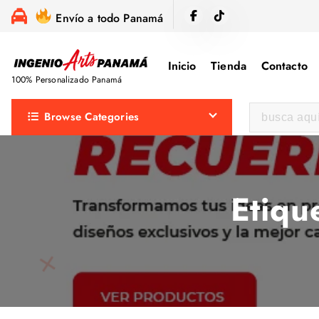
S
Envío a todo Panamá
a
l
Inicio
Tienda
Contacto
t
100% Personalizado Panamá
a
r
B
Browse Categories
a
u
l
s
c
c
o
a
Etiqu
n
r
t
:
e
n
i
d
o