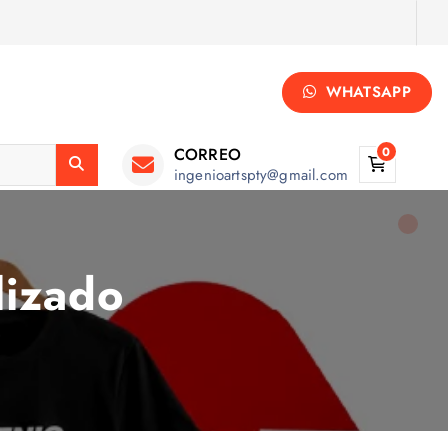
WHATSAPP
CORREO
0
ingenioartspty@gmail.com
lizado