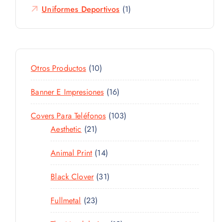
Uniformes Deportivos
(1)
1
Otros Productos
10
0
1
Banner E Impresiones
16
P
6
R
1
Covers Para Teléfonos
103
P
O
2
0
Aesthetic
21
R
D
1
3
O
U
1
Animal Print
14
P
P
D
C
4
R
R
U
T
3
Black Clover
31
P
O
O
C
O
1
R
D
D
T
2
Fullmetal
23
S
P
O
U
U
O
3
R
D