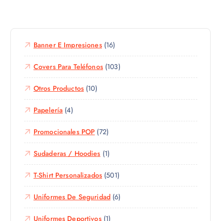
n
e
t
p
e
r
s
o
Banner E Impresiones
(16)
.
d
L
u
Covers Para Teléfonos
(103)
a
c
s
Otros Productos
(10)
t
o
o
p
Papelería
(4)
t
c
i
i
Promocionales POP
(72)
e
o
n
n
Sudaderas / Hoodies
(1)
e
e
m
s
T-Shirt Personalizados
(501)
ú
s
l
Uniformes De Seguridad
(6)
e
t
p
i
Uniformes Deportivos
(1)
u