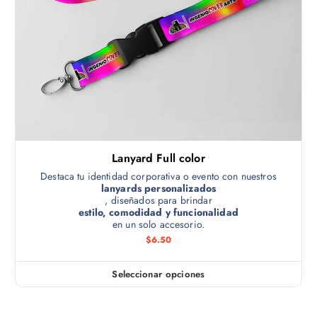
.
t
5
i
0
h
e
a
n
s
t
e
a
m
$
3
ú
0
.
l
0
t
0
Lanyard Full color
i
p
Destaca tu identidad corporativa o evento con nuestros
lanyards personalizados
l
, diseñados para brindar
e
estilo, comodidad y funcionalidad
en un solo accesorio.
s
$
6.50
v
a
r
Seleccionar opciones
E
i
s
a
t