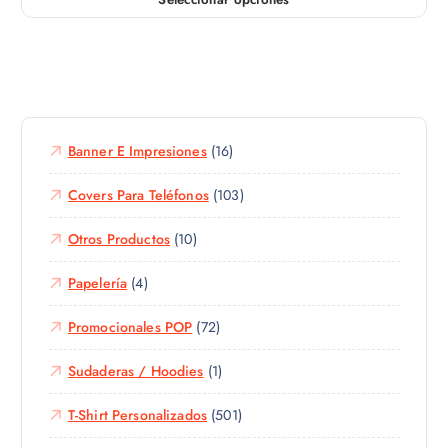
E
i
s
a
t
n
e
t
p
e
r
s
o
Banner E Impresiones
(16)
.
d
L
u
Covers Para Teléfonos
(103)
a
c
s
Otros Productos
(10)
t
o
o
p
Papelería
(4)
t
c
i
i
Promocionales POP
(72)
e
o
n
n
Sudaderas / Hoodies
(1)
e
e
m
s
T-Shirt Personalizados
(501)
ú
s
l