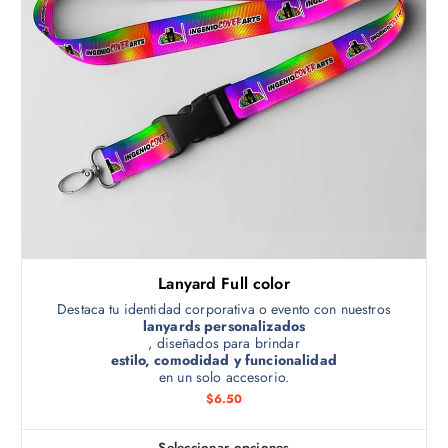
c
d
e
t
$
o
6
.
t
5
i
0
h
e
a
n
s
t
e
a
m
$
3
ú
0
.
l
0
t
0
Lanyard Full color
i
p
Destaca tu identidad corporativa o evento con nuestros
lanyards personalizados
l
, diseñados para brindar
e
estilo, comodidad y funcionalidad
en un solo accesorio.
s
$
6.50
v
a
r
Seleccionar opciones