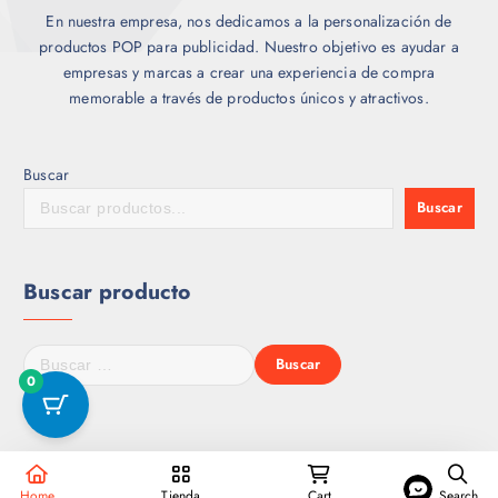
En nuestra empresa, nos dedicamos a la personalización de
productos POP para publicidad. Nuestro objetivo es ayudar a
empresas y marcas a crear una experiencia de compra
memorable a través de productos únicos y atractivos.
Buscar
Buscar
Buscar producto
B
u
0
s
c
a
r
Copyright © 2026 IngenioArts.com | Powered by
WP Fable
Home
Tienda
Cart
Search