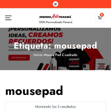
S
a
l
0
t
100% Personalizado Panamá
a
r
a
Etiqueta:
mousepad
l
c
o
Inicio
Mouse Pad Cuadrado
n
t
e
n
i
mousepad
d
o
Mostrando los 3 resultados