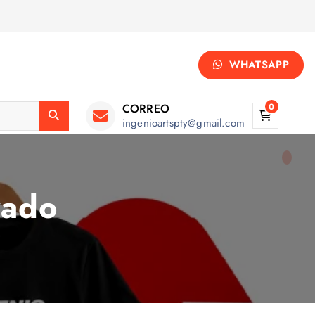
WHATSAPP
CORREO
0
ingenioartspty@gmail.com
zado