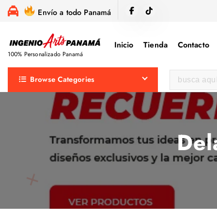
S
Envío a todo Panamá
a
l
Inicio
Tienda
Contacto
t
100% Personalizado Panamá
a
r
B
Browse Categories
a
u
l
s
c
c
o
a
Del
n
r
t
:
e
n
i
d
o