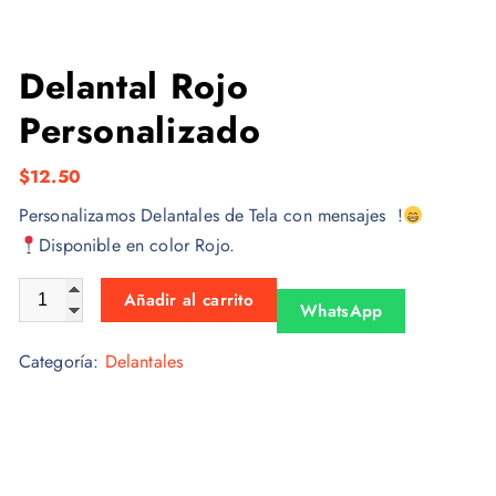
Delantal Rojo
Personalizado
$
12.50
Personalizamos Delantales de Tela con mensajes !
Disponible en color Rojo.
Delantal Rojo Personalizado cantidad
Añadir al carrito
WhatsApp
Categoría:
Delantales