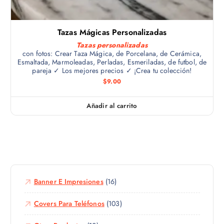
s
s
Tazas Mágicas Personalizadas
e
Tazas personalizadas
p
con fotos: Crear Taza Mágica, de Porcelana, de Cerámica,
u
Esmaltada, Marmoleadas, Perladas, Esmeriladas, de futbol, de
e
pareja ✓ Los mejores precios ✓ ¡Crea tu colección!
d
$
9.00
e
n
Añadir al carrito
e
l
e
g
i
r
Banner E Impresiones
(16)
e
n
Covers Para Teléfonos
(103)
l
a