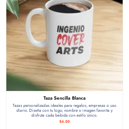
d
u
c
t
o
t
i
e
n
e
m
ú
l
t
Taza Sencilla Blanca
i
p
Tazas personalizadas ideales para regalos, empresas o uso
diario. Diseña con tu logo, nombre o imagen favorita y
l
disfruta cada bebida con estilo único.
e
$
6.50
s