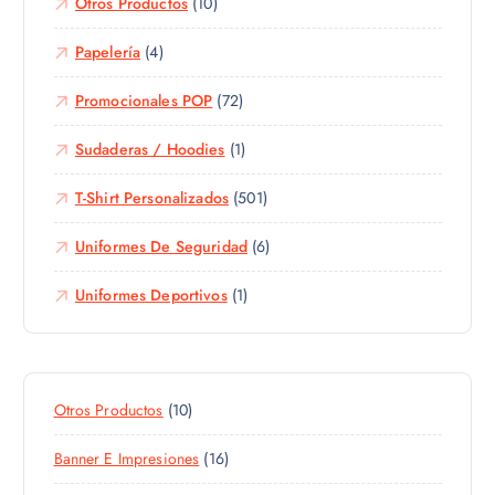
Otros Productos
(10)
p
á
Papelería
(4)
g
i
Promocionales POP
(72)
n
a
Sudaderas / Hoodies
(1)
d
e
T-Shirt Personalizados
(501)
p
r
Uniformes De Seguridad
(6)
o
d
Uniformes Deportivos
(1)
u
c
t
o
1
Otros Productos
10
0
1
Banner E Impresiones
16
P
6
R