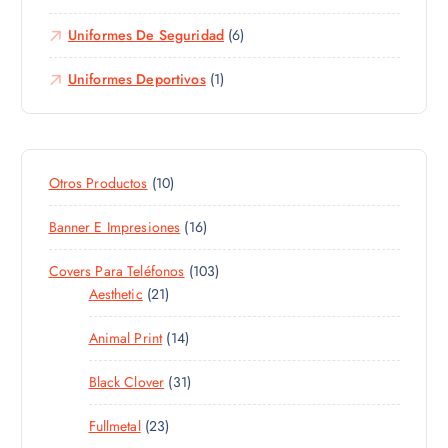
Uniformes De Seguridad
(6)
Uniformes Deportivos
(1)
1
Otros Productos
10
0
1
Banner E Impresiones
16
P
6
R
1
Covers Para Teléfonos
103
P
O
2
0
Aesthetic
21
R
D
1
3
O
U
1
Animal Print
14
P
P
D
C
4
R
R
U
T
3
Black Clover
31
P
O
O
C
O
1
R
D
D
T
S
2
Fullmetal
23
P
O
U
U
O