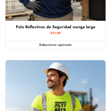
Polo Reflectivos de Seguridad manga larga
$
21.00
Seleccionar opciones
E
s
t
e
p
r
o
d
u
c
t
o