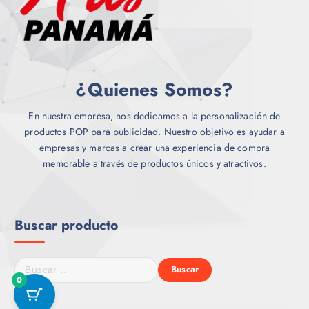
r
.
e
L
n
a
l
s
a
o
¿Quienes Somos?
p
p
á
c
En nuestra empresa, nos dedicamos a la personalización de
g
i
productos POP para publicidad. Nuestro objetivo es ayudar a
i
o
empresas y marcas a crear una experiencia de compra
n
n
memorable a través de productos únicos y atractivos.
a
e
d
s
e
s
p
e
Buscar producto
r
p
o
u
d
B
e
u
u
0
d
c
s
e
t