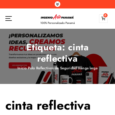
S
a
l
0
t
100% Personalizado Panamá
a
r
a
Etiqueta:
cinta
l
c
reflectiva
o
n
t
Inicio
Polo Reflectivos de Seguridad manga larga
e
n
i
d
o
cinta reflectiva