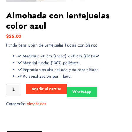
Almohada con lentejuelas
color azul
$
25.00
Funda para Cojín de Lentejuelas Fucsia con blanco.
Medidas: 40 cm (ancho) x 40 cm (alto)
Material funda: (100% poliéster).
Impresión en alta calidad y colores nítidos.
Personalización por 1 lado.
Almohada con lentejuelas color azul cantidad
Añadir al carrito
WhatsApp
Categoría:
Almohadas