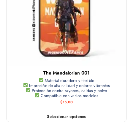
s
o
o
t
p
i
c
e
i
n
o
e
n
m
e
ú
s
l
s
t
e
The Mandalorian 001
i
p
p
Material duradero y flexible
u
Impresión de alta calidad y colores vibrantes
l
e
Protección contra rayones, caídas y polvo
e
Compatible con varios modelos
d
s
$
15.00
e
v
n
a
e
Seleccionar opciones
E
r
l
s
i
e