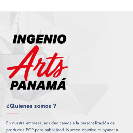
O
U
C
O
D
C
T
S
U
T
O
C
O
S
T
S
O
S
¿Quienes somos ?
En nuestra empresa, nos dedicamos a la personalización de
productos POP para publicidad. Nuestro objetivo es ayudar a