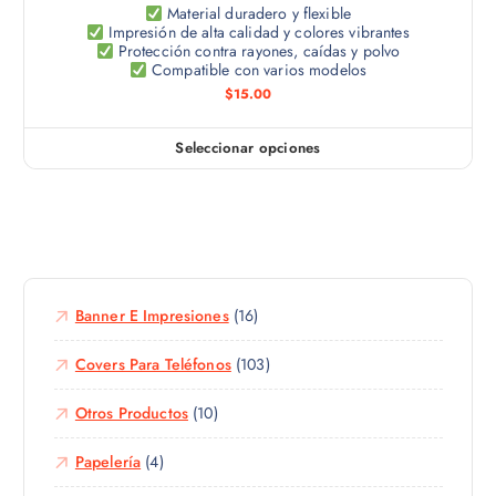
u
p
Material duradero y flexible
u
c
Impresión de alta calidad y colores vibrantes
l
e
Protección contra rayones, caídas y polvo
t
e
Compatible con varios modelos
d
o
s
$
15.00
e
v
n
a
e
Seleccionar opciones
E
r
l
s
i
e
t
a
g
e
n
i
p
t
r
r
e
e
o
Banner E Impresiones
(16)
s
n
d
.
l
u
Covers Para Teléfonos
(103)
L
a
c
a
p
Otros Productos
(10)
t
s
á
o
o
g
Papelería
(4)
t
p
i
i