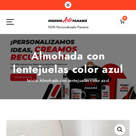
S
a
l
0
t
100% Personalizado Panamá
a
r
a
Almohada con
l
c
lentejuelas color azul
o
n
t
Inicio
Almohada con lentejuelas color azul
e
n
i
d
o