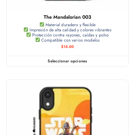
l
t
The Mandalorian 003
i
p
Material duradero y flexible
Impresión de alta calidad y colores vibrantes
l
Protección contra rayones, caídas y polvo
e
Compatible con varios modelos
s
$
15.00
v
a
Seleccionar opciones
E
r
s
i
t
a
e
n
p
t
r
e
o
s
d
.
u
L
c
a
t