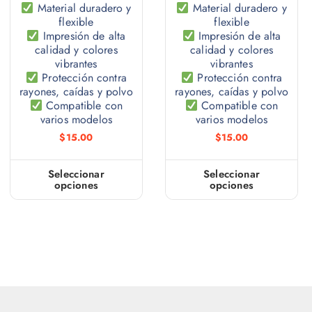
Material duradero y
Material duradero y
flexible
flexible
Impresión de alta
Impresión de alta
calidad y colores
calidad y colores
vibrantes
vibrantes
Protección contra
Protección contra
rayones, caídas y polvo
rayones, caídas y polvo
Compatible con
Compatible con
varios modelos
varios modelos
$
15.00
$
15.00
Seleccionar
Seleccionar
opciones
opciones
E
E
s
s
t
t
e
e
p
p
r
r
o
o