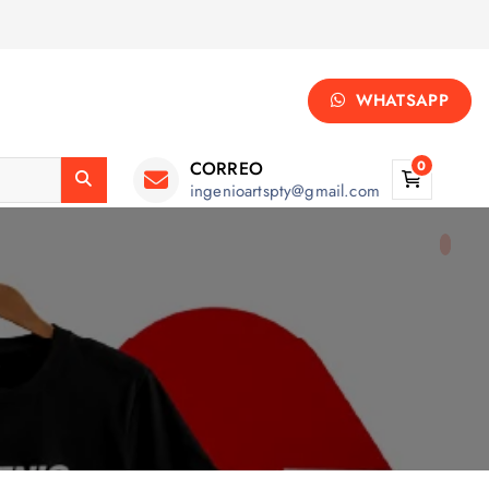
WHATSAPP
CORREO
0
ingenioartspty@gmail.com