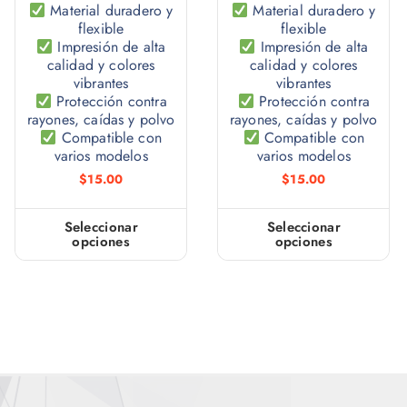
Material duradero y
Material duradero y
flexible
flexible
Impresión de alta
Impresión de alta
calidad y colores
calidad y colores
vibrantes
vibrantes
Protección contra
Protección contra
rayones, caídas y polvo
rayones, caídas y polvo
Compatible con
Compatible con
varios modelos
varios modelos
$
15.00
$
15.00
Seleccionar
Seleccionar
opciones
opciones
E
E
s
s
t
t
e
e
p
p
r
r
o
o