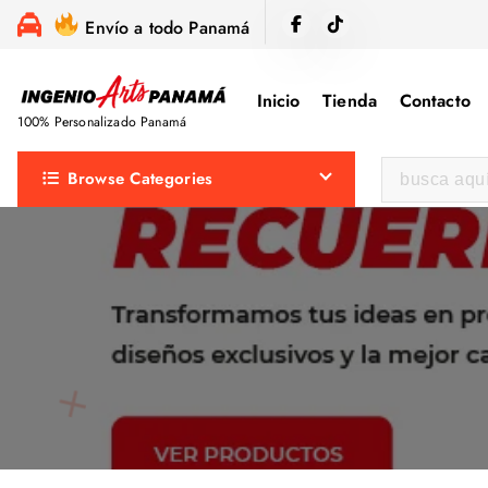
S
Envío a todo Panamá
a
l
Inicio
Tienda
Contacto
t
100% Personalizado Panamá
a
r
B
Browse Categories
a
u
l
s
c
c
o
a
n
r
t
:
e
n
i
d
o