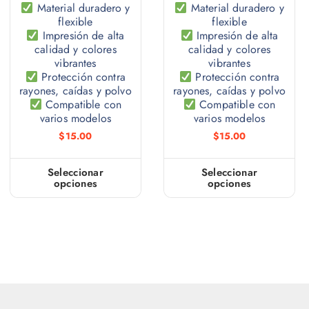
Material duradero y
Material duradero y
flexible
flexible
Impresión de alta
Impresión de alta
calidad y colores
calidad y colores
vibrantes
vibrantes
Protección contra
Protección contra
rayones, caídas y polvo
rayones, caídas y polvo
Compatible con
Compatible con
varios modelos
varios modelos
$
15.00
$
15.00
Seleccionar
Seleccionar
opciones
opciones
E
E
s
s
t
t
e
e
p
p
r
r
o
o