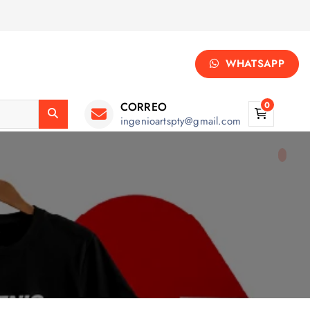
WHATSAPP
CORREO
0
ingenioartspty@gmail.com