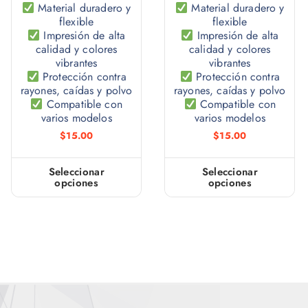
Material duradero y
Material duradero y
flexible
flexible
Impresión de alta
Impresión de alta
calidad y colores
calidad y colores
vibrantes
vibrantes
Protección contra
Protección contra
rayones, caídas y polvo
rayones, caídas y polvo
Compatible con
Compatible con
varios modelos
varios modelos
$
15.00
$
15.00
Seleccionar
Seleccionar
opciones
opciones
E
E
s
s
t
t
e
e
p
p
r
r
o
o