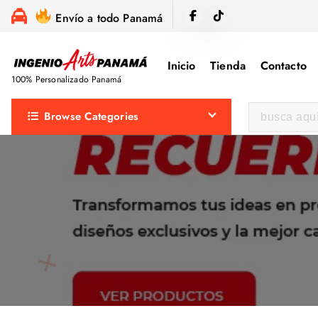
S
Envío a todo Panamá
a
l
Inicio
Tienda
Contacto
t
100% Personalizado Panamá
a
r
B
Browse Categories
a
u
l
s
c
c
o
a
n
r
t
:
e
n
i
d
o