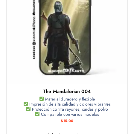
u
c
t
o
t
i
e
n
e
m
ú
l
t
The Mandalorian 004
i
p
Material duradero y flexible
Impresión de alta calidad y colores vibrantes
l
Protección contra rayones, caídas y polvo
e
Compatible con varios modelos
s
$
15.00
v
a