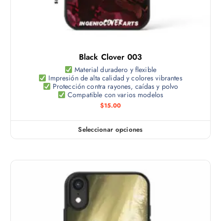
Black Clover 003
Material duradero y flexible
Impresión de alta calidad y colores vibrantes
Protección contra rayones, caídas y polvo
Compatible con varios modelos
$
15.00
Seleccionar opciones
E
s
t
e
p
r
o
d