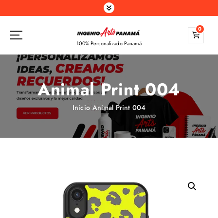
S
a
l
0
t
100% Personalizado Panamá
a
r
a
Animal Print 004
l
c
o
Inicio
Animal Print 004
n
t
e
n
i
d
o