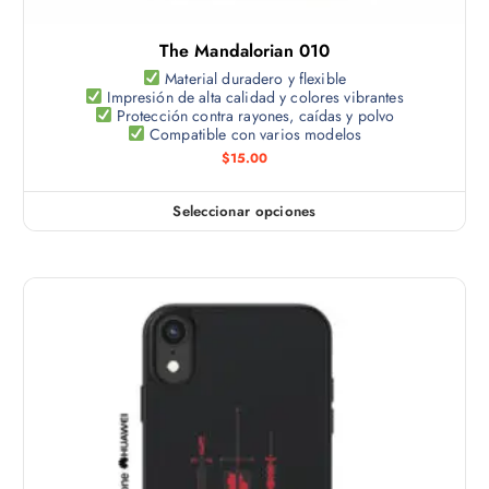
l
s
t
e
The Mandalorian 010
i
p
p
Material duradero y flexible
u
Impresión de alta calidad y colores vibrantes
l
e
Protección contra rayones, caídas y polvo
e
Compatible con varios modelos
d
s
$
15.00
e
v
n
a
e
Seleccionar opciones
E
r
l
s
i
e
t
a
g
e
n
i
p
t
r
r
e
e
o
s
n
d
.
l
u
L
a
c
a
p
t
s
á