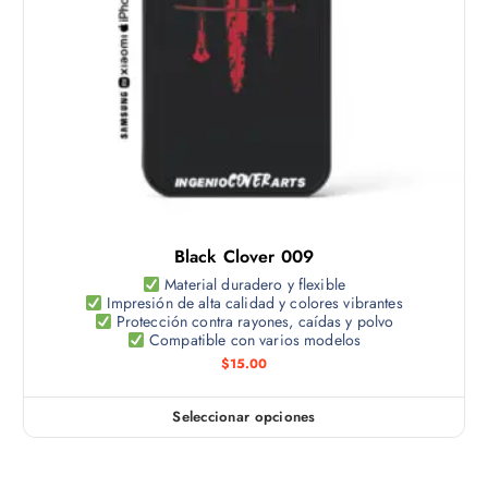
o
o
g
t
p
i
i
c
n
e
i
a
n
o
d
e
n
e
m
e
p
ú
s
r
l
s
o
t
e
d
Black Clover 009
i
p
u
p
Material duradero y flexible
u
c
Impresión de alta calidad y colores vibrantes
l
e
Protección contra rayones, caídas y polvo
t
e
Compatible con varios modelos
d
o
s
$
15.00
e
v
n
a
e
Seleccionar opciones
E
r
l
s
i
e
t
a