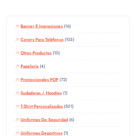
g
e
n
i
p
t
r
r
e
e
o
Banner E Impresiones
(16)
s
n
d
.
l
u
Covers Para Teléfonos
(103)
L
a
c
a
p
Otros Productos
(10)
t
s
á
o
o
g
Papelería
(4)
t
p
i
i
c
n
Promocionales POP
(72)
e
i
a
n
o
d
Sudaderas / Hoodies
(1)
e
n
e
m
e
p
T-Shirt Personalizados
(501)
ú
s
r
l
s
Uniformes De Seguridad
(6)
o
t
e
d
i
p
Uniformes Deportivos
(1)
u