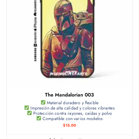
u
c
t
o
t
i
e
n
e
m
ú
l
t
The Mandalorian 003
i
p
Material duradero y flexible
Impresión de alta calidad y colores vibrantes
l
Protección contra rayones, caídas y polvo
e
Compatible con varios modelos
s
$
15.00
v
a