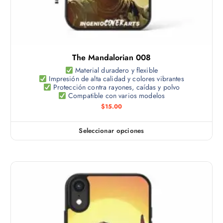
The Mandalorian 008
Material duradero y flexible
Impresión de alta calidad y colores vibrantes
Protección contra rayones, caídas y polvo
Compatible con varios modelos
$
15.00
Seleccionar opciones
E
s
t
e
p
r
o
d