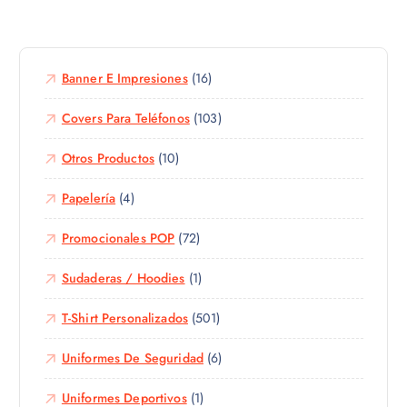
g
e
n
i
p
t
r
r
e
e
o
Banner E Impresiones
(16)
s
n
d
.
l
u
Covers Para Teléfonos
(103)
L
a
c
a
p
Otros Productos
(10)
t
s
á
o
o
g
Papelería
(4)
t
p
i
i
c
n
Promocionales POP
(72)
e
i
a
n
o
d
Sudaderas / Hoodies
(1)
e
n
e
m
e
p
T-Shirt Personalizados
(501)
ú
s
r
l
s
Uniformes De Seguridad
(6)
o
t
e
d
i
p
Uniformes Deportivos
(1)
u