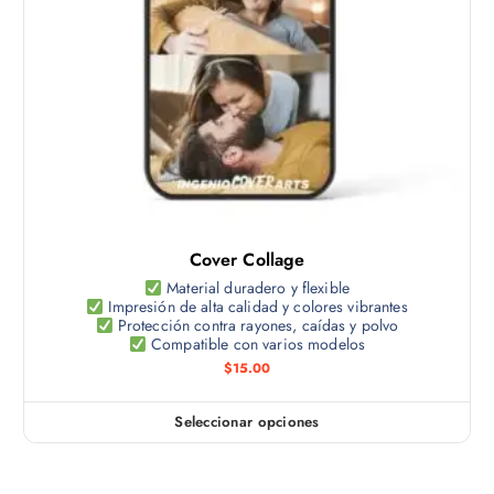
o
o
g
t
p
i
i
c
n
e
i
a
n
o
d
e
n
e
m
e
p
ú
s
r
l
s
o
t
e
d
Cover Collage
i
p
u
p
Material duradero y flexible
u
c
Impresión de alta calidad y colores vibrantes
l
e
Protección contra rayones, caídas y polvo
t
e
Compatible con varios modelos
d
o
s
$
15.00
e
v
n
a
e
Seleccionar opciones
E
r
l
s
i
e
t
a