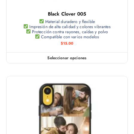
l
s
t
e
Black Clover 005
i
p
p
Material duradero y flexible
u
Impresión de alta calidad y colores vibrantes
l
e
Protección contra rayones, caídas y polvo
e
Compatible con varios modelos
d
s
$
15.00
e
v
n
a
e
Seleccionar opciones
E
r
l
s
i
e
t
a
g
e
n
i
p
t
r
r
e
e
o
s
n
d
.
l
u
L
a
c
a
p
t
s
á