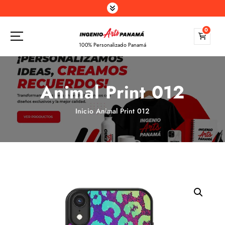
S
a
l
0
t
100% Personalizado Panamá
a
r
a
Animal Print 012
l
c
o
Inicio
Animal Print 012
n
t
e
n
i
d
o