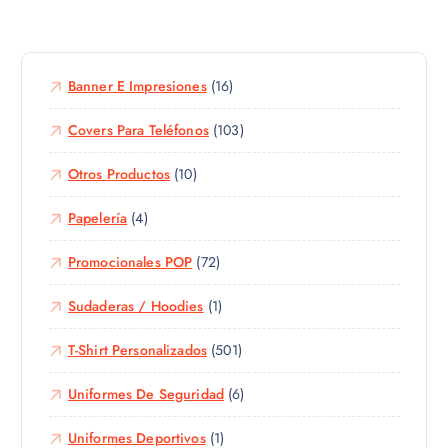
g
e
n
i
p
t
r
r
e
e
o
Banner E Impresiones
(16)
s
n
d
.
l
u
Covers Para Teléfonos
(103)
L
a
c
a
p
Otros Productos
(10)
t
s
á
o
o
g
Papelería
(4)
t
p
i
i
c
n
Promocionales POP
(72)
e
i
a
n
o
d
Sudaderas / Hoodies
(1)
e
n
e
m
e
p
T-Shirt Personalizados
(501)
ú
s
r
l
s
Uniformes De Seguridad
(6)
o
t
e
d
i
p
Uniformes Deportivos
(1)
u