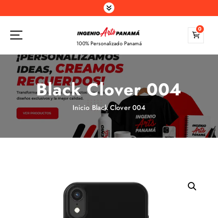
S
a
l
0
t
100% Personalizado Panamá
a
r
a
Black Clover 004
l
c
o
Inicio
Black Clover 004
n
t
e
n
i
d
o