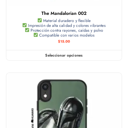
l
s
t
e
The Mandalorian 002
i
p
p
Material duradero y flexible
u
Impresión de alta calidad y colores vibrantes
l
e
Protección contra rayones, caídas y polvo
e
Compatible con varios modelos
d
s
$
15.00
e
v
n
a
e
Seleccionar opciones
E
r
l
s
i
e
t
a
g
e
n
i
p
t
r
r
e
e
o
s
n
d
.
l
u
L
a
c
a
p
t
s
á