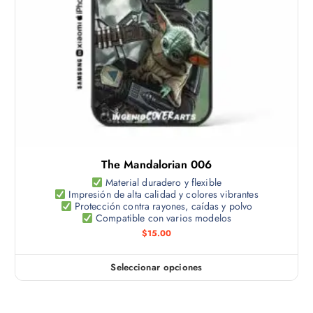
o
o
g
t
p
i
i
c
n
e
i
a
n
o
d
e
n
e
m
e
p
ú
s
r
l
s
o
t
e
d
The Mandalorian 006
i
p
u
p
Material duradero y flexible
u
c
Impresión de alta calidad y colores vibrantes
l
e
Protección contra rayones, caídas y polvo
t
e
Compatible con varios modelos
d
o
s
$
15.00
e
v
n
a
e
Seleccionar opciones
E
r
l
s
i
e
t
a