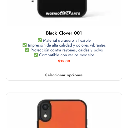
Black Clover 001
Material duradero y flexible
Impresión de alta calidad y colores vibrantes
Protección contra rayones, caídas y polvo
Compatible con varios modelos
$
15.00
Seleccionar opciones
E
s
t
e
p
r
o
d