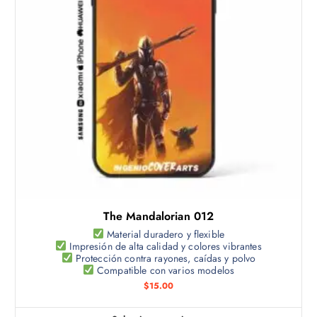
u
c
t
o
t
i
e
n
e
m
ú
l
t
The Mandalorian 012
i
p
Material duradero y flexible
Impresión de alta calidad y colores vibrantes
l
Protección contra rayones, caídas y polvo
e
Compatible con varios modelos
s
$
15.00
v
a