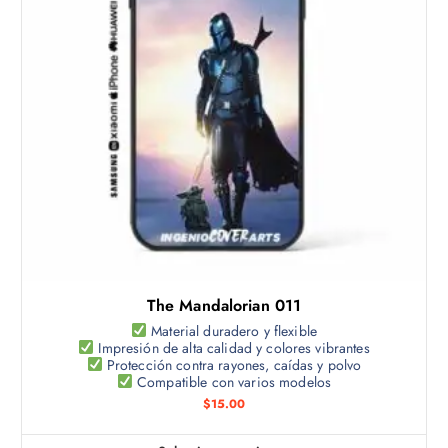
u
c
t
o
t
i
e
n
e
m
ú
l
t
The Mandalorian 011
i
p
Material duradero y flexible
Impresión de alta calidad y colores vibrantes
l
Protección contra rayones, caídas y polvo
e
Compatible con varios modelos
s
$
15.00
v
a