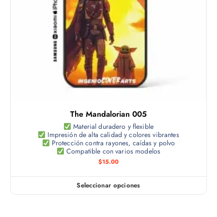
o
o
g
t
p
i
i
c
n
e
i
a
n
o
d
e
n
e
m
e
p
ú
s
r
l
s
o
t
e
d
The Mandalorian 005
i
p
u
p
Material duradero y flexible
u
c
Impresión de alta calidad y colores vibrantes
l
e
Protección contra rayones, caídas y polvo
t
e
Compatible con varios modelos
d
o
s
$
15.00
e
v
n
a
e
Seleccionar opciones
E
r
l
s
i
e
t
a