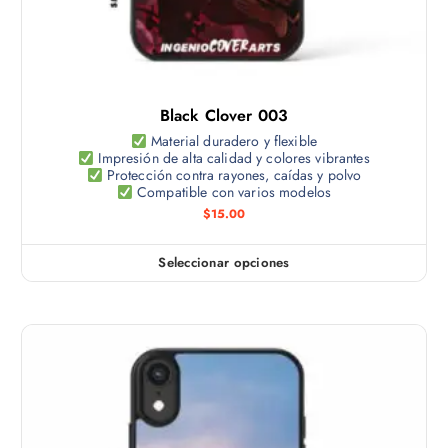
Black Clover 003
Material duradero y flexible
Impresión de alta calidad y colores vibrantes
Protección contra rayones, caídas y polvo
Compatible con varios modelos
$
15.00
Seleccionar opciones
E
s
t
e
p
r
o
d