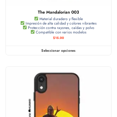
l
s
t
e
The Mandalorian 003
i
p
p
Material duradero y flexible
u
Impresión de alta calidad y colores vibrantes
l
e
Protección contra rayones, caídas y polvo
e
Compatible con varios modelos
d
s
$
15.00
e
v
n
a
e
Seleccionar opciones
E
r
l
s
i
e
t
a
g
e
n
i
p
t
r
r
e
e
o
s
n
d
.
l
u
L
a
c
a
p
t
s
á