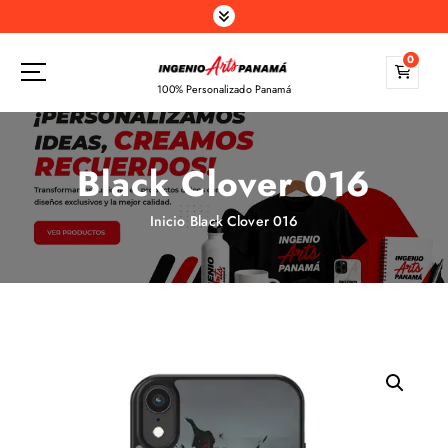
S
a
l
0
t
100% Personalizado Panamá
a
r
a
Black Clover 016
l
c
o
Inicio
Black Clover 016
n
t
e
n
i
d
o