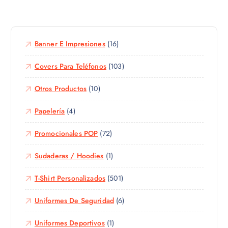
g
e
n
i
p
t
r
r
e
e
o
Banner E Impresiones
(16)
s
n
d
.
l
u
Covers Para Teléfonos
(103)
L
a
c
a
p
Otros Productos
(10)
t
s
á
o
o
g
Papelería
(4)
t
p
i
i
c
n
Promocionales POP
(72)
e
i
a
n
o
d
Sudaderas / Hoodies
(1)
e
n
e
m
e
p
T-Shirt Personalizados
(501)
ú
s
r
l
s
Uniformes De Seguridad
(6)
o
t
e
d
i
p
Uniformes Deportivos
(1)
u