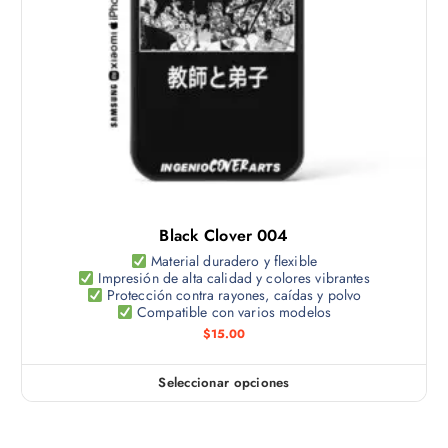
o
o
g
t
p
i
i
c
n
e
i
a
n
o
d
e
n
e
m
e
p
ú
s
r
l
s
o
t
e
d
Black Clover 004
i
p
u
p
Material duradero y flexible
u
c
Impresión de alta calidad y colores vibrantes
l
e
Protección contra rayones, caídas y polvo
t
e
Compatible con varios modelos
d
o
s
$
15.00
e
v
n
a
e
Seleccionar opciones
E
r
l
s
i
e
t
a