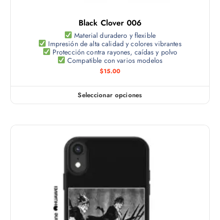
l
s
t
e
Black Clover 006
i
p
p
Material duradero y flexible
u
Impresión de alta calidad y colores vibrantes
l
e
Protección contra rayones, caídas y polvo
e
Compatible con varios modelos
d
s
$
15.00
e
v
n
a
e
Seleccionar opciones
E
r
l
s
i
e
t
a
g
e
n
i
p
t
r
r
e
e
o
s
n
d
.
l
u
L
a
c
a
p
t
s
á