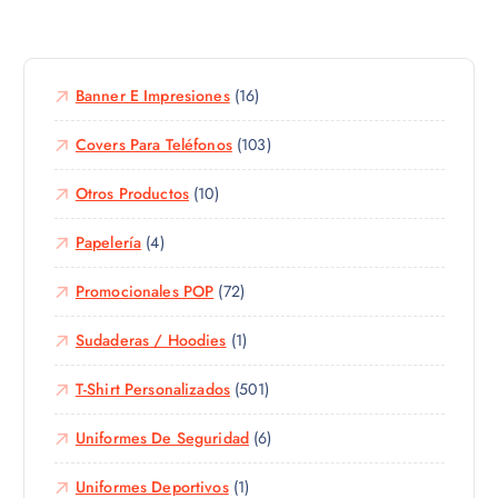
g
e
n
i
p
t
r
r
e
e
o
Banner E Impresiones
(16)
s
n
d
.
l
u
Covers Para Teléfonos
(103)
L
a
c
a
p
Otros Productos
(10)
t
s
á
o
o
g
Papelería
(4)
t
p
i
i
c
n
Promocionales POP
(72)
e
i
a
n
o
d
Sudaderas / Hoodies
(1)
e
n
e
m
e
p
T-Shirt Personalizados
(501)
ú
s
r
l
s
Uniformes De Seguridad
(6)
o
t
e
d
i
p
Uniformes Deportivos
(1)
u