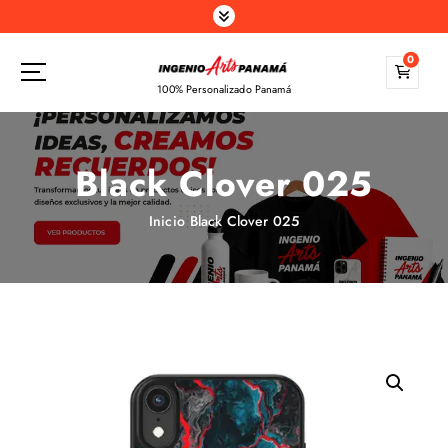
S
a
l
0
t
100% Personalizado Panamá
a
r
a
Black Clover 025
l
c
o
Inicio
Black Clover 025
n
t
e
n
i
d
o