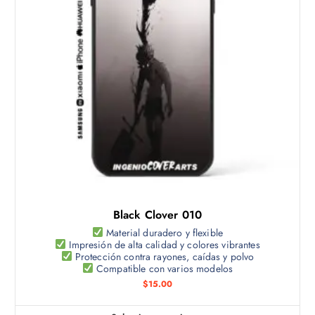
u
c
t
o
t
i
e
n
e
m
ú
l
t
Black Clover 010
i
p
Material duradero y flexible
Impresión de alta calidad y colores vibrantes
l
Protección contra rayones, caídas y polvo
e
Compatible con varios modelos
s
$
15.00
v
a