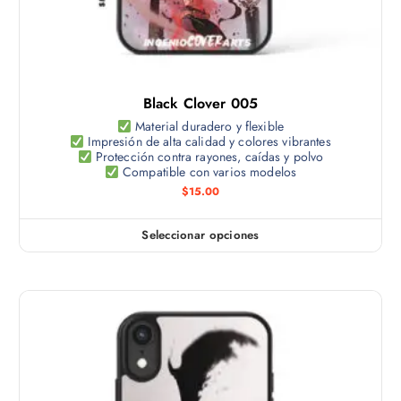
Black Clover 005
Material duradero y flexible
Impresión de alta calidad y colores vibrantes
Protección contra rayones, caídas y polvo
Compatible con varios modelos
$
15.00
Seleccionar opciones
E
s
t
e
p
r
o
d