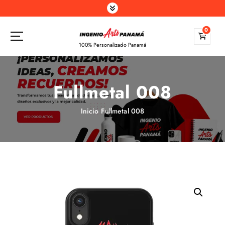
S
a
l
0
t
100% Personalizado Panamá
a
r
a
Fullmetal 008
l
c
o
Inicio
Fullmetal 008
n
t
e
n
i
d
o