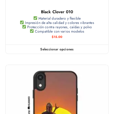
l
s
t
e
Black Clover 010
i
p
p
Material duradero y flexible
u
Impresión de alta calidad y colores vibrantes
l
e
Protección contra rayones, caídas y polvo
e
Compatible con varios modelos
d
s
$
15.00
e
v
n
a
e
Seleccionar opciones
E
r
l
s
i
e
t
a
g
e
n
i
p
t
r
r
e
e
o
s
n
d
.
l
u
L
a
c
a
p
t
s
á