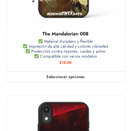
The Mandalorian 008
Material duradero y flexible
Impresión de alta calidad y colores vibrantes
Protección contra rayones, caídas y polvo
Compatible con varios modelos
$
15.00
Seleccionar opciones
E
s
t
e
p
r
o
d