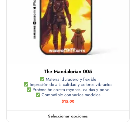
o
o
g
t
p
i
i
c
n
e
i
a
n
o
d
e
n
e
m
e
p
ú
s
r
l
s
o
t
e
d
The Mandalorian 005
i
p
u
p
Material duradero y flexible
u
c
Impresión de alta calidad y colores vibrantes
l
e
Protección contra rayones, caídas y polvo
t
e
Compatible con varios modelos
d
o
s
$
15.00
e
v
n
a
e
Seleccionar opciones
E
r
l
s
i
e
t
a