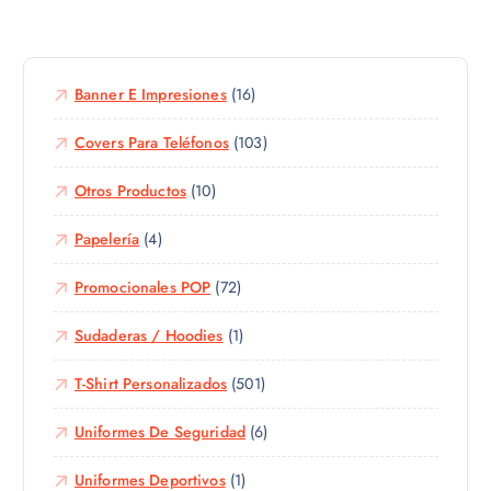
g
e
n
i
p
t
r
r
e
e
o
Banner E Impresiones
(16)
s
n
d
.
l
u
Covers Para Teléfonos
(103)
L
a
c
a
p
Otros Productos
(10)
t
s
á
o
o
g
Papelería
(4)
t
p
i
i
c
n
Promocionales POP
(72)
e
i
a
n
o
d
Sudaderas / Hoodies
(1)
e
n
e
m
e
p
T-Shirt Personalizados
(501)
ú
s
r
l
s
Uniformes De Seguridad
(6)
o
t
e
d
i
p
Uniformes Deportivos
(1)
u