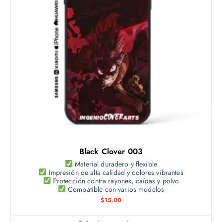
u
c
t
o
t
i
e
n
e
m
ú
l
t
Black Clover 003
i
p
Material duradero y flexible
Impresión de alta calidad y colores vibrantes
l
Protección contra rayones, caídas y polvo
e
Compatible con varios modelos
s
$
15.00
v
a