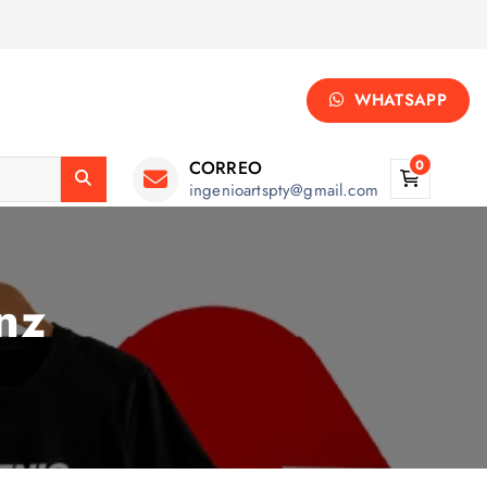
WHATSAPP
CORREO
0
ingenioartspty@gmail.com
nz