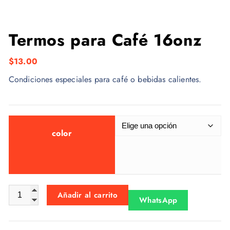
Termos para Café 16onz
$
13.00
Condiciones especiales para café o bebidas calientes.
color
Termos para Café 16onz cantidad
Añadir al carrito
WhatsApp