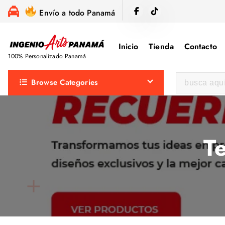
S
Envío a todo Panamá
a
l
Inicio
Tienda
Contacto
t
100% Personalizado Panamá
a
r
B
Browse Categories
a
u
l
s
c
c
o
a
T
n
r
t
:
e
n
i
d
o