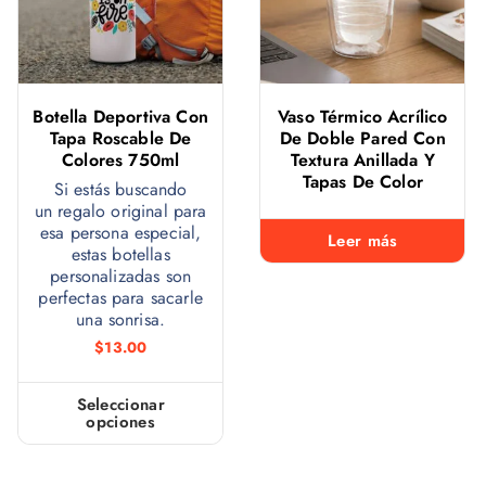
Botella Deportiva Con
Vaso Térmico Acrílico
Tapa Roscable De
De Doble Pared Con
Colores 750ml
Textura Anillada Y
Tapas De Color
Si estás buscando
un regalo original para
esa persona especial,
Leer más
estas botellas
personalizadas son
perfectas para sacarle
una sonrisa.
$
13.00
Seleccionar
opciones
E
s
t