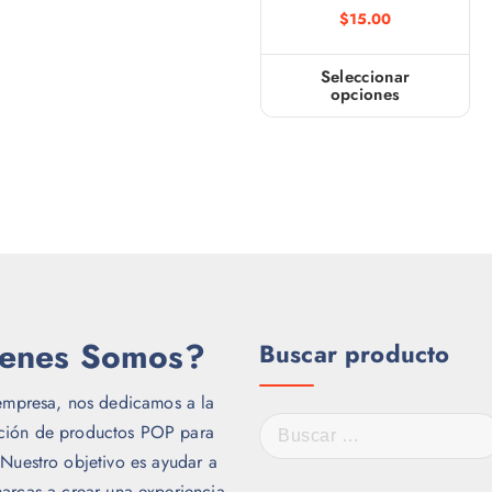
$
15.00
Seleccionar
opciones
E
s
t
e
p
r
o
d
u
enes Somos?
Buscar producto
c
t
empresa, nos dedicamos a la
o
B
ación de productos POP para
t
u
 Nuestro objetivo es ayudar a
i
s
arcas a crear una experiencia