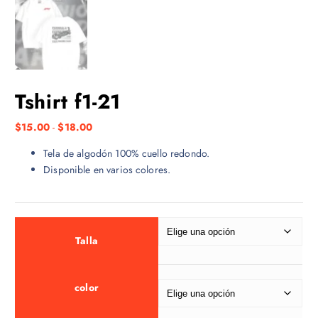
Tshirt f1-21
R
$
15.00
-
$
18.00
a
Tela de algodón 100% cuello redondo.
n
Disponible en varios colores.
g
o
d
e
p
Talla
r
e
color
c
i