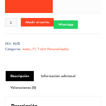
o
s
:
d
Tshirt f1-21 cantidad
Añadir al carrito
e
WhatsApp
s
d
e
SKU:
N/D
$
Categorías:
Autos
,
F1
,
T-shirt Personalizados
1
5
.
0
0
Descripción
Información adicional
h
a
Valoraciones (0)
s
t
a
Descripción
$