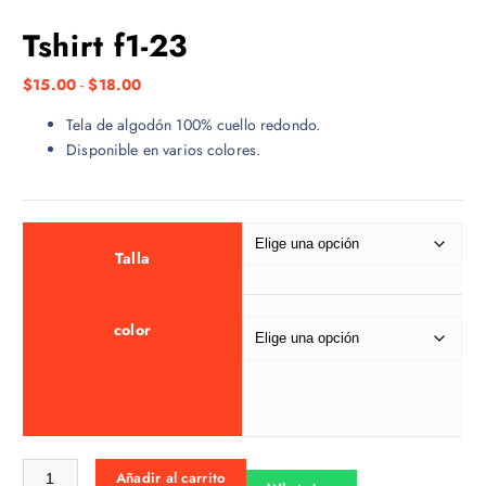
Tshirt f1-23
R
$
15.00
-
$
18.00
a
Tela de algodón 100% cuello redondo.
n
Disponible en varios colores.
g
o
d
e
p
Talla
r
e
color
c
i
o
s
:
d
Tshirt f1-23 cantidad
Añadir al carrito
e