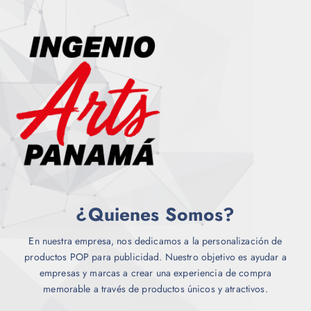
e
a
d
d
r
u
e
i
c
n
a
t
e
n
o
l
t
e
e
g
s
i
.
r
L
e
a
n
s
l
o
¿Quienes Somos?
a
p
p
c
á
En nuestra empresa, nos dedicamos a la personalización de
i
g
productos POP para publicidad. Nuestro objetivo es ayudar a
o
i
empresas y marcas a crear una experiencia de compra
n
n
memorable a través de productos únicos y atractivos.
e
a