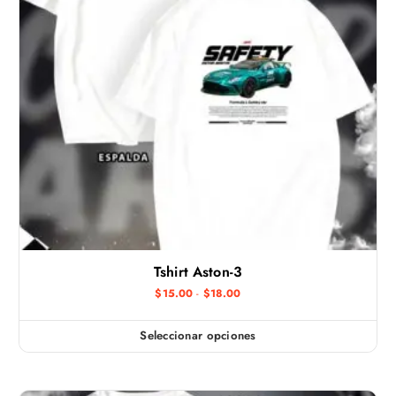
Tshirt Aston-3
R
$
15.00
-
$
18.00
a
n
g
Seleccionar opciones
E
o
d
s
e
t
p