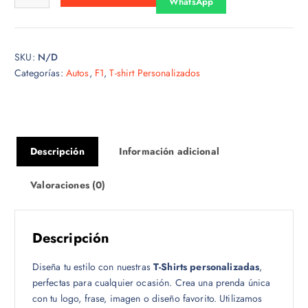
WhatsApp
s
d
e
SKU:
N/D
$
Categorías:
Autos
,
F1
,
T-shirt Personalizados
1
5
.
0
0
Descripción
Información adicional
h
a
Valoraciones (0)
s
t
a
Descripción
$
1
Diseña tu estilo con nuestras
T-Shirts personalizadas
,
8
perfectas para cualquier ocasión. Crea una prenda única
.
con tu logo, frase, imagen o diseño favorito. Utilizamos
0