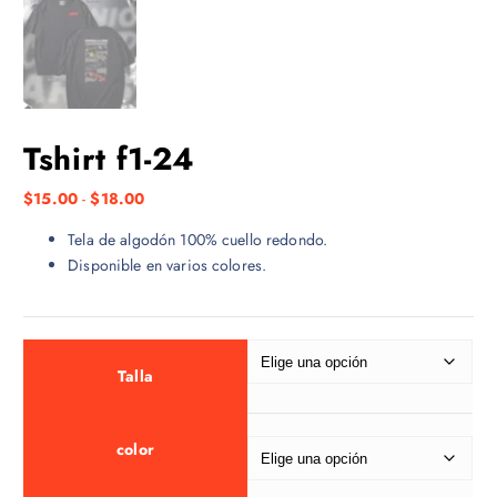
Tshirt f1-24
R
$
15.00
-
$
18.00
a
Tela de algodón 100% cuello redondo.
n
Disponible en varios colores.
g
o
d
e
p
Talla
r
e
color
c
i