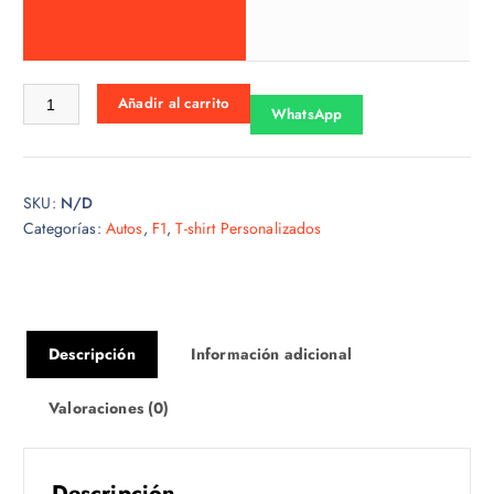
o
s
:
d
Tshirt f1-24 cantidad
Añadir al carrito
e
WhatsApp
s
d
e
SKU:
N/D
$
Categorías:
Autos
,
F1
,
T-shirt Personalizados
1
5
.
0
0
Descripción
Información adicional
h
a
Valoraciones (0)
s
t
a
Descripción
$