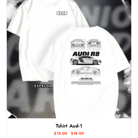
Tshirt Aud-1
R
$
15.00
-
$
18.00
a