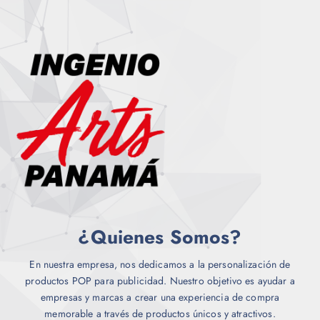
u
v
d
e
a
u
d
r
c
e
i
t
n
a
o
e
n
l
t
e
e
g
s
i
.
r
L
e
a
n
s
l
o
¿Quienes Somos?
a
p
p
c
á
En nuestra empresa, nos dedicamos a la personalización de
i
g
productos POP para publicidad. Nuestro objetivo es ayudar a
o
i
empresas y marcas a crear una experiencia de compra
n
n
memorable a través de productos únicos y atractivos.