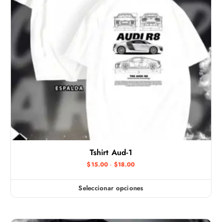
Tshirt Aud-1
R
$
15.00
-
$
18.00
a
n
g
Seleccionar opciones
E
o
d
s
e
t
p