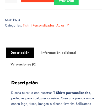
WhatsApp
s
d
e
SKU:
N/D
$
Categorías:
T-shirt Personalizados
,
Autos
,
F1
1
5
.
0
0
Descripción
Información adicional
h
a
Valoraciones (0)
s
t
a
Descripción
$
1
Diseña tu estilo con nuestras
T-Shirts personalizadas
,
8
perfectas para cualquier ocasión. Crea una prenda única
.
con tu logo, frase, imagen o diseño favorito. Utilizamos
0