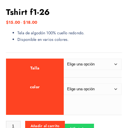
Tshirt f1-26
R
$
15.00
-
$
18.00
a
Tela de algodón 100% cuello redondo.
n
Disponible en varios colores.
g
o
d
e
p
Talla
r
e
color
c
i
o
s
:
d
Tshirt f1-26 cantidad
Añadir al carrito
e