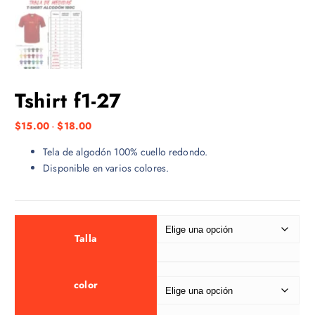
Tshirt f1-27
R
$
15.00
-
$
18.00
a
Tela de algodón 100% cuello redondo.
n
Disponible en varios colores.
g
o
d
e
p
Talla
r
e
color
c
i