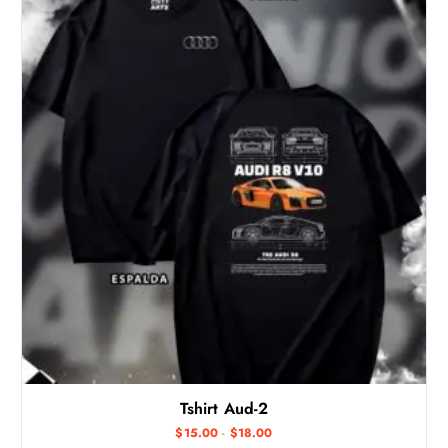
Tshirt Aud-2
R
$
15.00
-
$
18.00
a