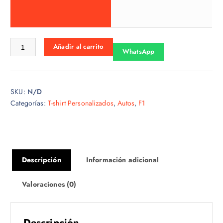
o
s
:
d
Tshirt f1-27 cantidad
Añadir al carrito
e
WhatsApp
s
d
e
SKU:
N/D
$
Categorías:
T-shirt Personalizados
,
Autos
,
F1
1
5
.
0
0
Descripción
Información adicional
h
a
Valoraciones (0)
s
t
a
Descripción
$