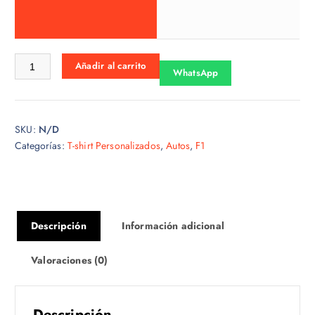
o
s
:
d
Tshirt f1-28 cantidad
Añadir al carrito
e
WhatsApp
s
d
e
SKU:
N/D
$
Categorías:
T-shirt Personalizados
,
Autos
,
F1
1
5
.
0
0
Descripción
Información adicional
h
a
Valoraciones (0)
s
t
a
Descripción
$