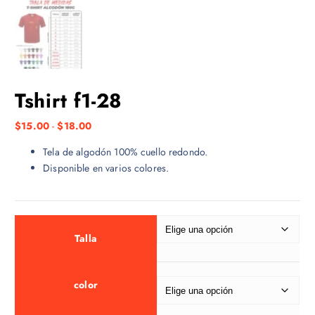
Tshirt f1-28
R
$
15.00
-
$
18.00
a
Tela de algodón 100% cuello redondo.
n
Disponible en varios colores.
g
o
d
e
p
Talla
r
e
color
c
i