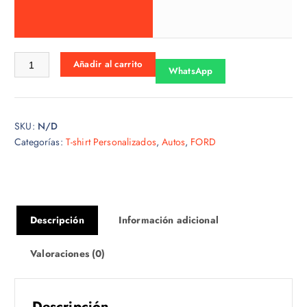
o
s
:
d
Tshirt ford-11 cantidad
Añadir al carrito
e
WhatsApp
s
d
e
SKU:
N/D
$
Categorías:
T-shirt Personalizados
,
Autos
,
FORD
1
5
.
0
0
Descripción
Información adicional
h
a
Valoraciones (0)
s
t
a
Descripción
$