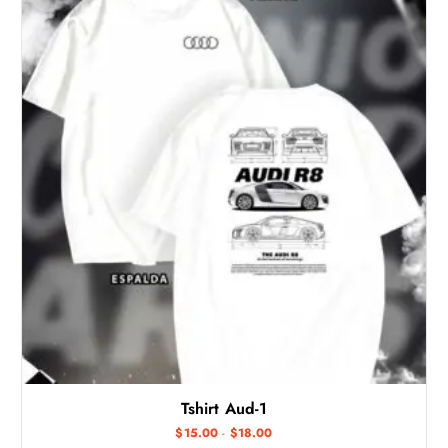
Tshirt Aud-1
R
$
15.00
-
$
18.00
a