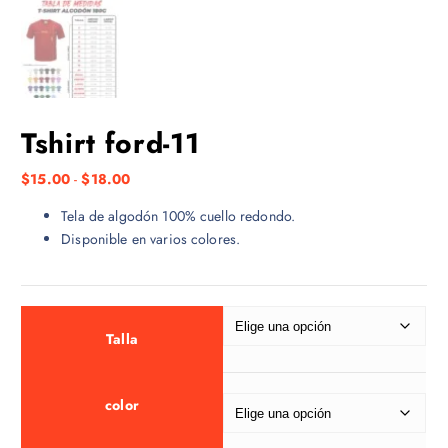
Tshirt ford-11
R
$
15.00
-
$
18.00
a
Tela de algodón 100% cuello redondo.
n
Disponible en varios colores.
g
o
d
e
p
Talla
r
e
color
c
i