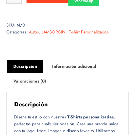
WhatsApp
s
d
e
SKU:
N/D
$
Categorías:
Autos
,
LAMBORGINI
,
T-shirt Personalizados
1
5
.
0
0
Descripción
Información adicional
h
a
Valoraciones (0)
s
t
a
Descripción
$
1
Diseña tu estilo con nuestras
T-Shirts personalizadas
,
8
perfectas para cualquier ocasión. Crea una prenda única
.
con tu logo, frase, imagen o diseño favorito. Utilizamos
0