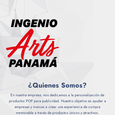
u
v
d
e
a
u
d
r
c
e
i
t
n
a
o
e
n
l
t
e
e
g
s
i
.
r
L
e
a
n
s
l
o
¿Quienes Somos?
a
p
p
c
á
En nuestra empresa, nos dedicamos a la personalización de
i
g
productos POP para publicidad. Nuestro objetivo es ayudar a
o
i
empresas y marcas a crear una experiencia de compra
n
n
memorable a través de productos únicos y atractivos.