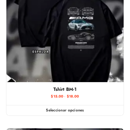
Tshirt BM-1
R
$
15.00
-
$
18.00
a
n
g
Seleccionar opciones
E
o
d
s
e
t
p