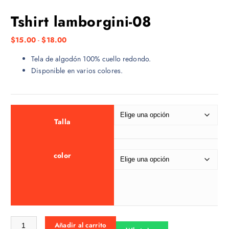
Tshirt lamborgini-08
R
$
15.00
-
$
18.00
a
Tela de algodón 100% cuello redondo.
n
Disponible en varios colores.
g
o
d
e
p
Talla
r
e
color
c
i
o
s
:
d
Tshirt lamborgini-08 cantidad
Añadir al carrito
e