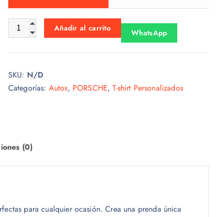
s
:
Tshirt Porsche 015 cantidad
Añadir al carrito
WhatsApp
d
e
s
SKU:
N/D
d
Categorías:
Autos
,
PORSCHE
,
T-shirt Personalizados
e
$
1
5
.
iones (0)
0
0
h
a
s
rfectas para cualquier ocasión. Crea una prenda única