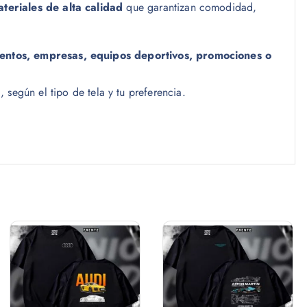
t
teriales de alta calidad
que garantizan comodidad,
a
$
entos, empresas, equipos deportivos, promociones o
1
8
a
, según el tipo de tela y tu preferencia.
.
0
0