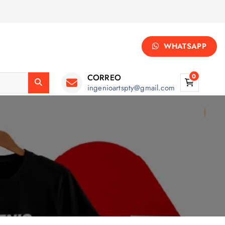
WHATSAPP
CORREO
0
ingenioartspty@gmail.com