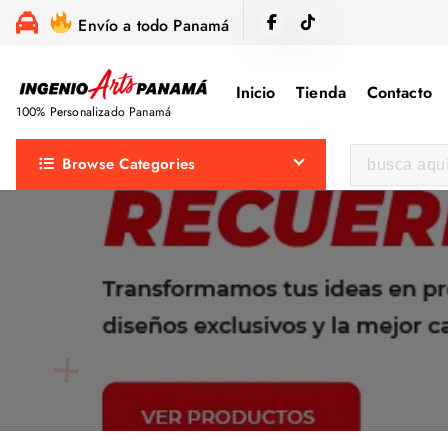
S
Envío a todo Panamá
a
l
Inicio
Tienda
Contacto
t
100% Personalizado Panamá
a
r
B
Browse Categories
a
u
l
s
c
c
o
a
n
r
t
:
e
n
i
d
o