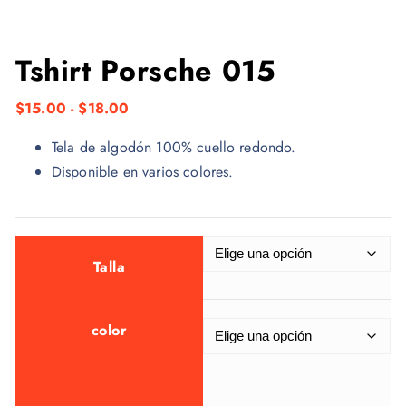
Tshirt Porsche 015
R
$
15.00
-
$
18.00
a
Tela de algodón 100% cuello redondo.
n
Disponible en varios colores.
g
o
d
e
Talla
p
r
e
color
c
i
o