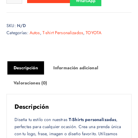
WhatsApp
s
d
e
SKU:
N/D
$
Categorías:
Autos
,
T-shirt Personalizados
,
TOYOTA
1
5
.
0
0
Descripción
Información adicional
h
a
Valoraciones (0)
s
t
a
Descripción
$
1
Diseña tu estilo con nuestras
T-Shirts personalizadas
,
8
perfectas para cualquier ocasión. Crea una prenda única
.
con tu logo, frase, imagen o diseño favorito. Utilizamos
0