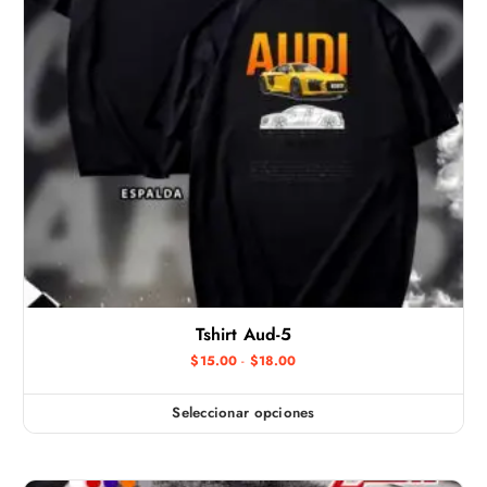
Tshirt Aud-5
R
$
15.00
-
$
18.00
a
n
g
Seleccionar opciones
E
o
d
s
e
t
p