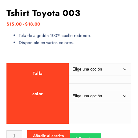
Tshirt Toyota 003
R
$
15.00
-
$
18.00
a
Tela de algodón 100% cuello redondo.
n
Disponible en varios colores.
g
o
d
e
p
Talla
r
e
color
c
i
o
s
:
d
Tshirt Toyota 003 cantidad
Añadir al carrito
e