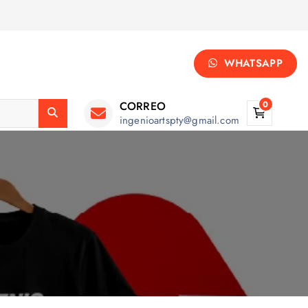
WHATSAPP
CORREO
0
ingenioartspty@gmail.com