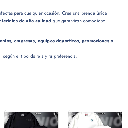
t
a
rfectas para cualquier ocasión. Crea una prenda única
$
teriales de alta calidad
que garantizan comodidad,
1
8
.
entos, empresas, equipos deportivos, promociones o
0
0
a
, según el tipo de tela y tu preferencia.