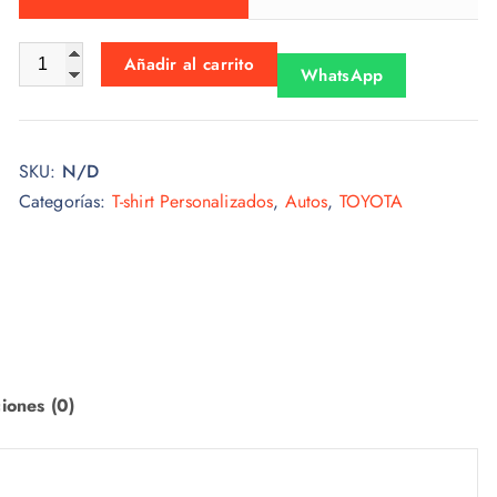
s
:
Tshirt Toyota 006 cantidad
Añadir al carrito
WhatsApp
d
e
s
SKU:
N/D
d
Categorías:
T-shirt Personalizados
,
Autos
,
TOYOTA
e
$
1
5
.
0
0
iones (0)
h
a
s