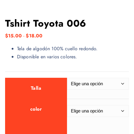
Tshirt Toyota 006
R
$
15.00
-
$
18.00
a
Tela de algodón 100% cuello redondo.
n
Disponible en varios colores.
g
o
d
e
Talla
p
r
e
color
c
i
o