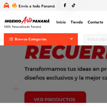
S
Envío a todo Panamá
a
l
Inicio
Tienda
Contacto
t
100% Personalizado Panamá
a
r
B
Browse Categories
a
u
l
s
c
c
o
a
n
r
t
:
e
n
i
d
o