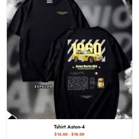
Tshirt Aston-4
R
$
15.00
-
$
18.00
a