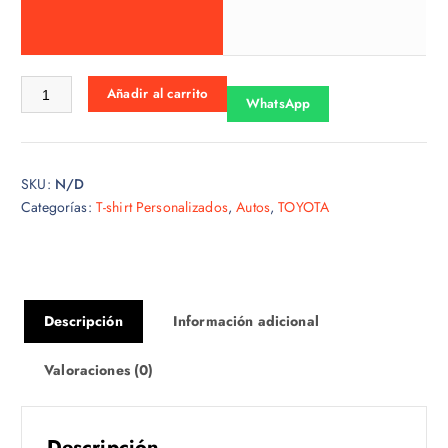
o
s
:
d
Tshirt Toyota 013 cantidad
Añadir al carrito
e
WhatsApp
s
d
e
SKU:
N/D
$
Categorías:
T-shirt Personalizados
,
Autos
,
TOYOTA
1
5
.
0
0
Descripción
Información adicional
h
a
Valoraciones (0)
s
t
a
Descripción
$