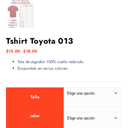
Tshirt Toyota 013
R
$
15.00
-
$
18.00
a
Tela de algodón 100% cuello redondo.
n
Disponible en varios colores.
g
o
d
e
p
Talla
r
e
color
c
i