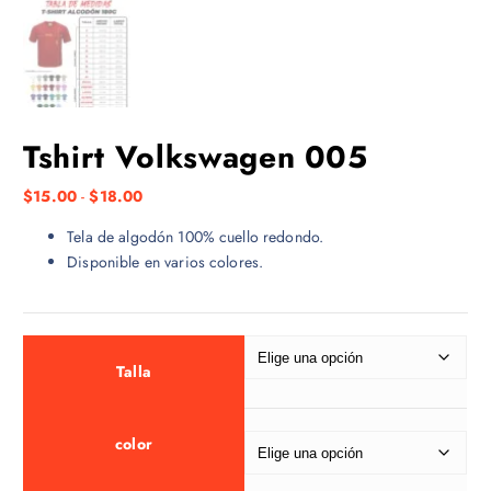
Tshirt Volkswagen 005
R
$
15.00
-
$
18.00
a
Tela de algodón 100% cuello redondo.
n
Disponible en varios colores.
g
o
d
e
p
Talla
r
e
color
c
i