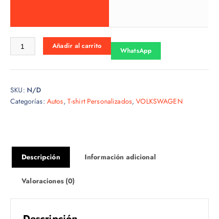
o
s
:
d
Tshirt Volkswagen 005 cantidad
Añadir al carrito
e
WhatsApp
s
d
e
SKU:
N/D
$
Categorías:
Autos
,
T-shirt Personalizados
,
VOLKSWAGEN
1
5
.
0
0
Descripción
Información adicional
h
a
Valoraciones (0)
s
t
a
Descripción
$