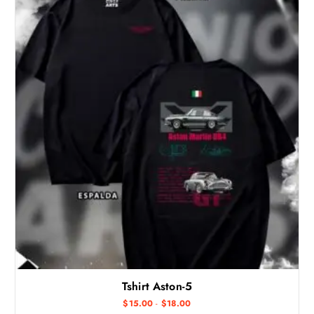
Tshirt Aston-5
R
$
15.00
-
$
18.00
a