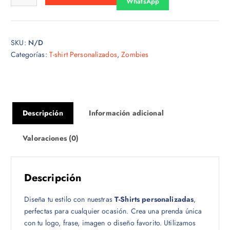
WhatsApp
s
d
e
SKU:
N/D
$
Categorías:
T-shirt Personalizados
,
Zombies
1
5
.
0
0
Descripción
Información adicional
h
a
Valoraciones (0)
s
t
a
Descripción
$
1
Diseña tu estilo con nuestras
T-Shirts personalizadas
,
8
perfectas para cualquier ocasión. Crea una prenda única
.
con tu logo, frase, imagen o diseño favorito. Utilizamos
0