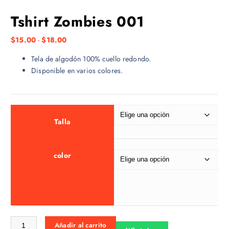
Tshirt Zombies 001
R
$
15.00
-
$
18.00
a
Tela de algodón 100% cuello redondo.
n
Disponible en varios colores.
g
o
d
e
p
Talla
r
e
color
c
i
o
s
:
d
Tshirt Zombies 001 cantidad
Añadir al carrito
e