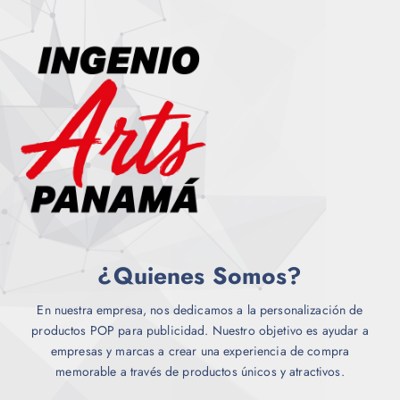
e
a
d
d
r
u
e
i
c
n
a
t
e
n
o
l
t
e
e
g
s
i
.
r
L
e
a
n
s
l
o
¿Quienes Somos?
a
p
p
c
á
En nuestra empresa, nos dedicamos a la personalización de
i
g
productos POP para publicidad. Nuestro objetivo es ayudar a
o
i
empresas y marcas a crear una experiencia de compra
n
n
memorable a través de productos únicos y atractivos.
e
a