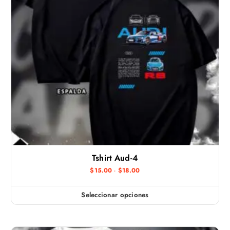
Tshirt Aud-4
R
$
15.00
-
$
18.00
a
n
g
Seleccionar opciones
E
o
d
s
e
t
p