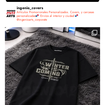
ingenio_covers
Artículos Promocionales Personalizados.
Covers, y carcasas
personalizadas
Envios al interior y ciudad
@ingenioarts_corporate