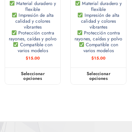
Material duradero y
Material duradero y
flexible
flexible
Impresión de alta
Impresión de alta
calidad y colores
calidad y colores
vibrantes
vibrantes
Protección contra
Protección contra
rayones, caídas y polvo
rayones, caídas y polvo
Compatible con
Compatible con
varios modelos
varios modelos
$
15.00
$
15.00
Seleccionar
Seleccionar
opciones
opciones
E
E
s
s
t
t
e
e
p
p
r
r
o
o