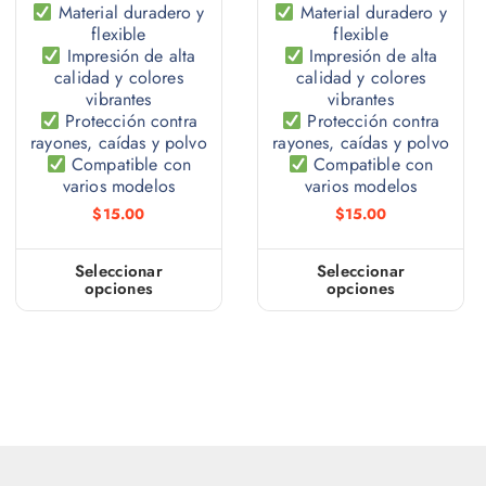
Material duradero y
Material duradero y
flexible
flexible
Impresión de alta
Impresión de alta
calidad y colores
calidad y colores
vibrantes
vibrantes
Protección contra
Protección contra
rayones, caídas y polvo
rayones, caídas y polvo
Compatible con
Compatible con
varios modelos
varios modelos
$
15.00
$
15.00
Seleccionar
Seleccionar
opciones
opciones
E
E
s
s
t
t
e
e
p
p
r
r
o
o