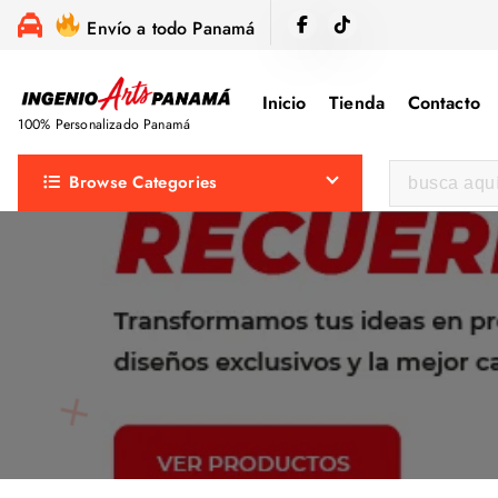
S
Envío a todo Panamá
a
l
Inicio
Tienda
Contacto
t
100% Personalizado Panamá
a
r
B
Browse Categories
a
u
l
s
c
c
o
a
n
r
t
:
e
n
i
d
o