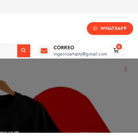
WHATSAPP
CORREO
0
ingenioartspty@gmail.com