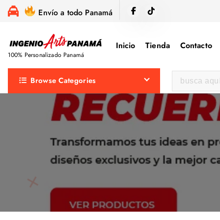
S
Envío a todo Panamá
a
l
Inicio
Tienda
Contacto
t
100% Personalizado Panamá
a
r
B
Browse Categories
a
u
l
s
c
c
o
a
n
r
t
:
e
n
i
d
o