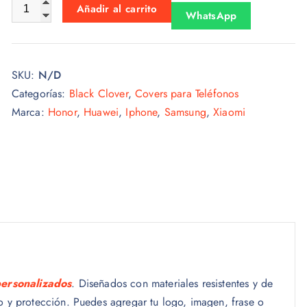
Black Clover 009 cantidad
Añadir al carrito
WhatsApp
SKU:
N/D
Categorías:
Black Clover
,
Covers para Teléfonos
Marca:
Honor
,
Huawei
,
Iphone
,
Samsung
,
Xiaomi
personalizados
. Diseñados con materiales resistentes y de
lo y protección. Puedes agregar tu logo, imagen, frase o