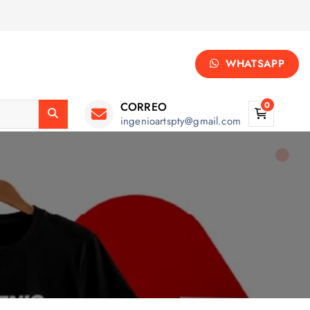
WHATSAPP
CORREO
0
ingenioartspty@gmail.com