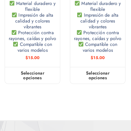
Material duradero y
Material duradero y
flexible
flexible
Impresión de alta
Impresión de alta
calidad y colores
calidad y colores
vibrantes
vibrantes
Protección contra
Protección contra
rayones, caídas y polvo
rayones, caídas y polvo
Compatible con
Compatible con
varios modelos
varios modelos
$
15.00
$
15.00
Seleccionar
Seleccionar
opciones
opciones
E
E
s
s
t
t
e
e
p
p
r
r
o
o