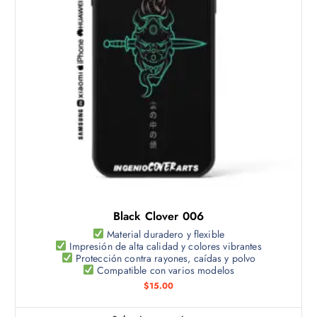
u
c
t
o
t
i
e
n
e
m
ú
l
t
Black Clover 006
i
p
Material duradero y flexible
Impresión de alta calidad y colores vibrantes
l
Protección contra rayones, caídas y polvo
e
Compatible con varios modelos
s
$
15.00
v
a