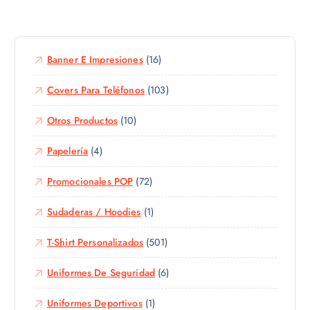
g
e
n
i
p
t
r
r
e
e
o
Banner E Impresiones
(16)
s
n
d
.
l
u
Covers Para Teléfonos
(103)
L
a
c
a
p
Otros Productos
(10)
t
s
á
o
o
g
Papelería
(4)
t
p
i
i
c
n
Promocionales POP
(72)
e
i
a
n
o
d
Sudaderas / Hoodies
(1)
e
n
e
m
e
p
T-Shirt Personalizados
(501)
ú
s
r
l
s
Uniformes De Seguridad
(6)
o
t
e
d
i
p
Uniformes Deportivos
(1)
u