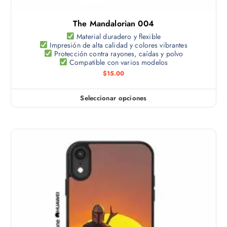
l
s
t
e
The Mandalorian 004
i
p
p
Material duradero y flexible
u
Impresión de alta calidad y colores vibrantes
l
e
Protección contra rayones, caídas y polvo
e
Compatible con varios modelos
d
s
$
15.00
e
v
n
a
e
Seleccionar opciones
E
r
l
s
i
e
t
a
g
e
n
i
p
t
r
r
e
e
o
s
n
d
.
l
u
L
a
c
a
p
t
s
á