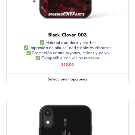
Black Clover 003
Material duradero y flexible
Impresión de alta calidad y colores vibrantes
Protección contra rayones, caídas y polvo
Compatible con varios modelos
$
15.00
Seleccionar opciones
E
s
t
e
p
r
o
d