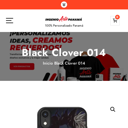
S
a
l
0
t
100% Personalizado Panamá
a
r
a
Black Clover 014
l
c
o
Inicio
Black Clover 014
n
t
e
n
i
d
o