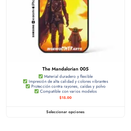
o
o
g
t
p
i
i
c
n
e
i
a
n
o
d
e
n
e
m
e
p
ú
s
r
l
s
o
t
e
d
The Mandalorian 005
i
p
u
p
Material duradero y flexible
u
c
Impresión de alta calidad y colores vibrantes
l
e
Protección contra rayones, caídas y polvo
t
e
Compatible con varios modelos
d
o
s
$
15.00
e
v
n
a
e
Seleccionar opciones
E
r
l
s
i
e
t
a