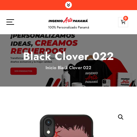
S
a
l
0
t
100% Personalizado Panamá
a
r
a
Black Clover 022
l
c
o
Inicio
Black Clover 022
n
t
e
n
i
d
o