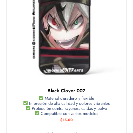
u
c
t
o
t
i
e
n
e
m
ú
l
t
Black Clover 007
i
p
Material duradero y flexible
Impresión de alta calidad y colores vibrantes
l
Protección contra rayones, caídas y polvo
e
Compatible con varios modelos
s
$
15.00
v
a