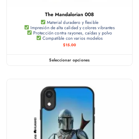
l
s
t
e
The Mandalorian 008
i
p
p
Material duradero y flexible
u
Impresión de alta calidad y colores vibrantes
l
e
Protección contra rayones, caídas y polvo
e
Compatible con varios modelos
d
s
$
15.00
e
v
n
a
e
Seleccionar opciones
E
r
l
s
i
e
t
a
g
e
n
i
p
t
r
r
e
e
o
s
n
d
.
l
u
L
a
c
a
p
t
s
á