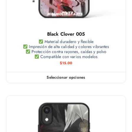
Black Clover 005
Material duradero y flexible
Impresión de alta calidad y colores vibrantes
Protección contra rayones, caídas y polvo
Compatible con varios modelos
$
15.00
Seleccionar opciones
E
s
t
e
p
r
o
d