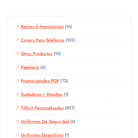
g
e
n
i
p
t
r
r
e
e
o
Banner E Impresiones
(16)
s
n
d
.
l
u
Covers Para Teléfonos
(103)
L
a
c
a
p
Otros Productos
(10)
t
s
á
o
o
g
Papelería
(4)
t
p
i
i
c
n
Promocionales POP
(72)
e
i
a
n
o
d
Sudaderas / Hoodies
(1)
e
n
e
m
e
p
T-Shirt Personalizados
(501)
ú
s
r
l
s
Uniformes De Seguridad
(6)
o
t
e
d
i
p
Uniformes Deportivos
(1)
u