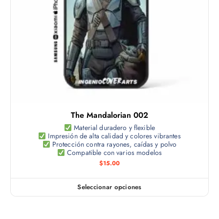
o
o
g
t
p
i
i
c
n
e
i
a
n
o
d
e
n
e
m
e
p
ú
s
r
l
s
o
t
e
d
The Mandalorian 002
i
p
u
p
Material duradero y flexible
u
c
Impresión de alta calidad y colores vibrantes
l
e
Protección contra rayones, caídas y polvo
t
e
Compatible con varios modelos
d
o
s
$
15.00
e
v
n
a
e
Seleccionar opciones
E
r
l
s
i
e
t
a