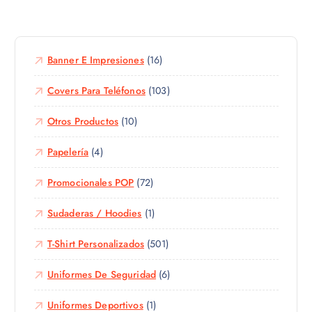
g
e
n
i
p
t
r
r
e
e
o
Banner E Impresiones
(16)
s
n
d
.
l
u
Covers Para Teléfonos
(103)
L
a
c
a
p
Otros Productos
(10)
t
s
á
o
o
g
Papelería
(4)
t
p
i
i
c
n
Promocionales POP
(72)
e
i
a
n
o
d
Sudaderas / Hoodies
(1)
e
n
e
m
e
p
T-Shirt Personalizados
(501)
ú
s
r
l
s
Uniformes De Seguridad
(6)
o
t
e
d
i
p
Uniformes Deportivos
(1)
u