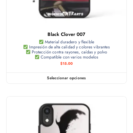
Black Clover 007
Material duradero y flexible
Impresión de alta calidad y colores vibrantes
Protección contra rayones, caídas y polvo
Compatible con varios modelos
$
15.00
Seleccionar opciones
E
s
t
e
p
r
o
d