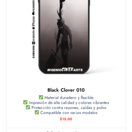
u
c
t
o
t
i
e
n
e
m
ú
l
t
Black Clover 010
i
p
Material duradero y flexible
Impresión de alta calidad y colores vibrantes
l
Protección contra rayones, caídas y polvo
e
Compatible con varios modelos
s
$
15.00
v
a