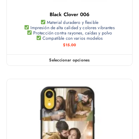
l
s
t
e
Black Clover 006
i
p
p
Material duradero y flexible
u
Impresión de alta calidad y colores vibrantes
l
e
Protección contra rayones, caídas y polvo
e
Compatible con varios modelos
d
s
$
15.00
e
v
n
a
e
Seleccionar opciones
E
r
l
s
i
e
t
a
g
e
n
i
p
t
r
r
e
e
o
s
n
d
.
l
u
L
a
c
a
p
t
s
á