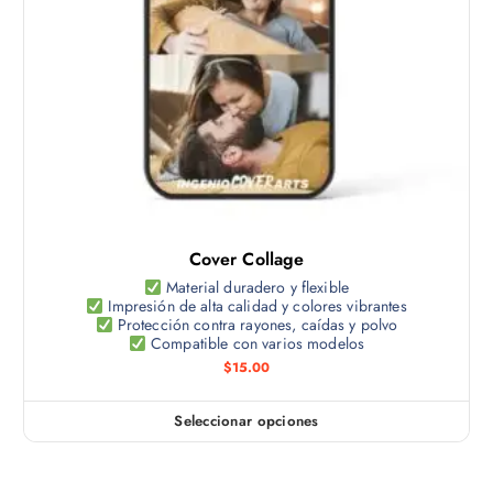
o
o
g
t
p
i
i
c
n
e
i
a
n
o
d
e
n
e
m
e
p
ú
s
r
l
s
o
t
e
d
Cover Collage
i
p
u
p
Material duradero y flexible
u
c
Impresión de alta calidad y colores vibrantes
l
e
Protección contra rayones, caídas y polvo
t
e
Compatible con varios modelos
d
o
s
$
15.00
e
v
n
a
e
Seleccionar opciones
E
r
l
s
i
e
t
a