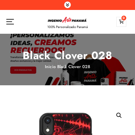
S
a
l
0
t
100% Personalizado Panamá
a
r
a
Black Clover 028
l
c
o
Inicio
Black Clover 028
n
t
e
n
i
d
o