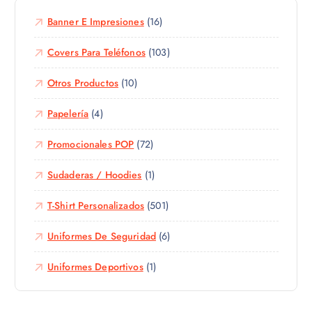
a
Banner E Impresiones
(16)
n
t
Covers Para Teléfonos
(103)
e
s
Otros Productos
(10)
.
L
Papelería
(4)
a
s
Promocionales POP
(72)
o
p
Sudaderas / Hoodies
(1)
c
T-Shirt Personalizados
(501)
i
o
Uniformes De Seguridad
(6)
n
e
Uniformes Deportivos
(1)
s
s
e