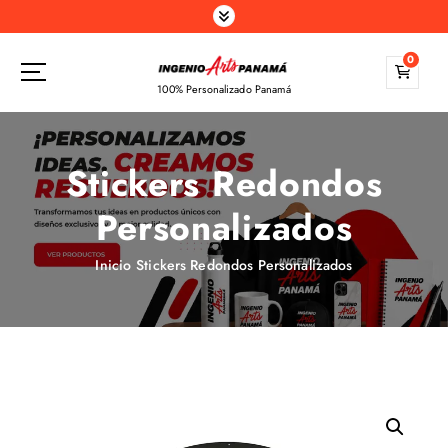
S
a
l
0
t
100% Personalizado Panamá
a
r
a
Stickers Redondos
l
c
Personalizados
o
n
t
Inicio
Stickers Redondos Personalizados
e
n
i
d
o