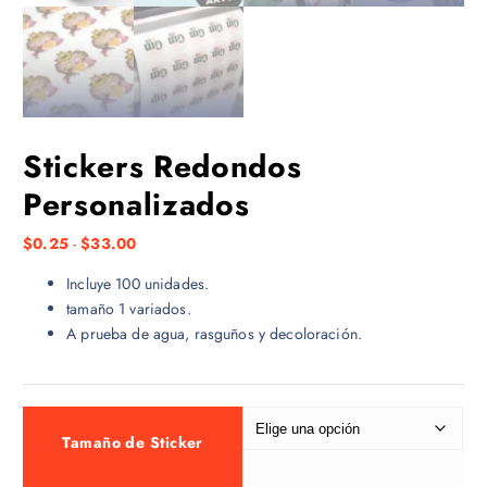
Stickers Redondos
Personalizados
R
$
0.25
-
$
33.00
a
Incluye 100 unidades.
n
tamaño 1 variados.
g
A prueba de agua, rasguños y decoloración.
o
d
e
p
r
Tamaño de Sticker
e